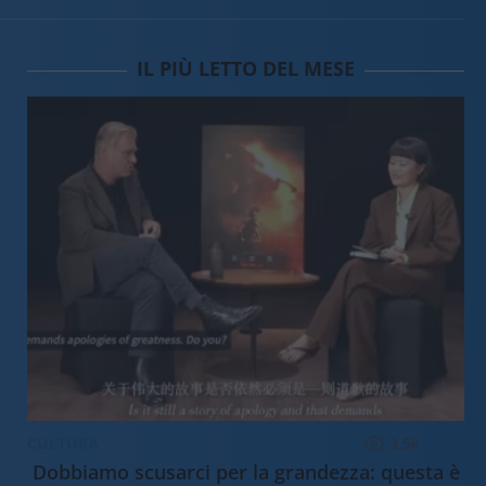
IL PIÙ LETTO DEL MESE
CULTURA
3.5k
Dobbiamo scusarci per la grandezza: questa è