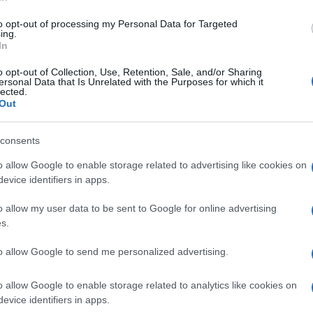
di Franco Lodige
5.1k
22 Agosto 2024, 14:20
to opt-out of processing my Personal Data for Targeted
ing.
In
DeFi sotto attacco: i timori dopo gli
o opt-out of Collection, Use, Retention, Sale, and/or Sharing
ersonal Data that Is Unrelated with the Purposes for which it
hack a Curve Finance
lected.
Out
consents
o allow Google to enable storage related to advertising like cookies on
evice identifiers in apps.
di
BTCSentinel
4.4k
o allow my user data to be sent to Google for online advertising
4 Agosto 2023, 16:39
s.
to allow Google to send me personalized advertising.
Safemoon attaccata da un hack da
8,9 milioni di dollari
o allow Google to enable storage related to analytics like cookies on
evice identifiers in apps.