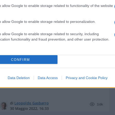
o allow Google to enable storage related to functionality of the website
o allow Google to enable storage related to personalization.
di
BTCSentinel
3.4k
o allow Google to enable storage related to security, including
29 Marzo 2023, 16:20
cation functionality and fraud prevention, and other user protection.
Gli hacker di Killnet attaccano
CONFIRM
Poste. Anzi no..
Data Deletion
Data Access
Privacy and Cookie Policy
di
Leopoldo Gasbarro
3.6k
30 Maggio 2022, 16:33