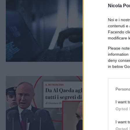
Nicola Po
Noi e i nost
contenuti e 
Facendo clic
modificare l
Please note
information 
deny consent
in below Go
Persona
I want t
Opted 
I want t
Opted 