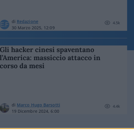
di
Redazione
4.5k
30 Marzo 2025, 12:09
Gli hacker cinesi spaventano
l’America: massiccio attacco in
corso da mesi
di
Marco Hugo Barsotti
4.4k
19 Dicembre 2024, 6:00
I danni dei cyber-terroristi e