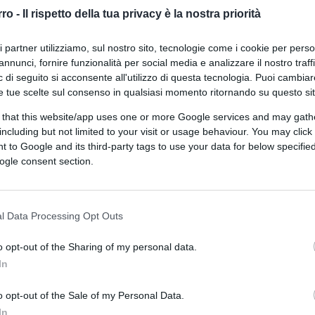
quanto sono importanti le
rro -
Il rispetto della tua privacy è la nostra priorità
tecnologie di riserva
ri partner utilizziamo, sul nostro sito, tecnologie come i cookie per pers
annunci, fornire funzionalità per social media e analizzare il nostro traff
 di seguito si acconsente all'utilizzo di questa tecnologia. Puoi cambiar
e tue scelte sul consenso in qualsiasi momento ritornando su questo si
 that this website/app uses one or more Google services and may gath
di
Roberto Ezio Pozzo
4k
including but not limited to your visit or usage behaviour. You may click 
23 Ottobre 2024, 6:00
 to Google and its third-party tags to use your data for below specifi
ogle consent section.
Ci mancavano gli hacker di Putin
nel naufragio di Palermo
l Data Processing Opt Outs
o opt-out of the Sharing of my personal data.
In
o opt-out of the Sale of my Personal Data.
In