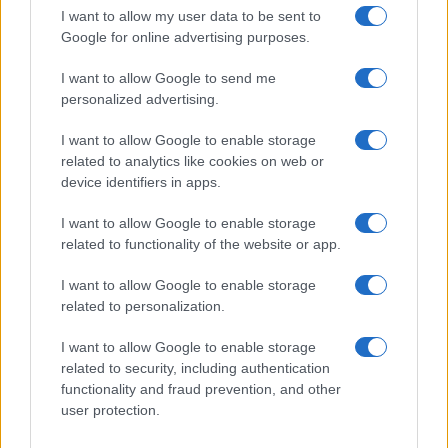
I want to allow my user data to be sent to
Google for online advertising purposes.
Vax contro no vax, gli italiani si
I want to allow Google to send me
personalized advertising.
sono sempre odiati
I want to allow Google to enable storage
related to analytics like cookies on web or
di
Rino Cammilleri
11.3k
device identifiers in apps.
18 Dicembre 2021, 19:16
I want to allow Google to enable storage
related to functionality of the website or app.
I want to allow Google to enable storage
related to personalization.
I want to allow Google to enable storage
nicolaporro.it
related to security, including authentication
functionality and fraud prevention, and other
user protection.