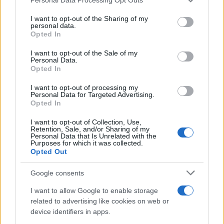
I want to opt-out of the Sharing of my
personal data.
Opted In
Sondaggio Mikaline: gli italiani
I want to opt-out of the Sale of my
Personal Data.
dicono no alla guerra
Opted In
I want to opt-out of processing my
Personal Data for Targeted Advertising.
di
Giordano Riello
3.4k
Opted In
28 Marzo 2022, 16:59
I want to opt-out of Collection, Use,
Retention, Sale, and/or Sharing of my
Personal Data that Is Unrelated with the
Purposes for which it was collected.
Opted Out
Google consents
I want to allow Google to enable storage
nicolaporro.it
related to advertising like cookies on web or
device identifiers in apps.