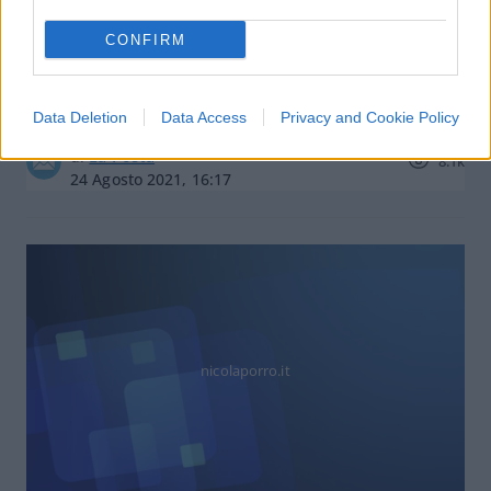
CONFIRM
Caro Porro, ecco l’odissea di noi
italiani all’estero
Data Deletion
Data Access
Privacy and Cookie Policy
di
La Posta
8.1k
24 Agosto 2021, 16:17
nicolaporro.it