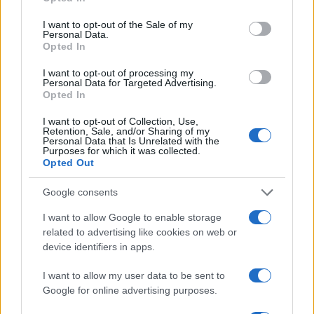
Ma poi, dagli scambi commerciali si passò agli
I want to opt-out of the Sale of my
scambi nei mercati finanziari
. Alcuni
Personal Data.
Opted In
ricorderanno come azioni e obbligazioni abbiano
iniziato ad essere scambiate in Euro già prima
I want to opt-out of processing my
Personal Data for Targeted Advertising.
dell’entrata in circolazione della vera e propria
Opted In
valuta che utilizziamo oggi tutti i giorni.
I want to opt-out of Collection, Use,
Retention, Sale, and/or Sharing of my
Personal Data that Is Unrelated with the
Ovviamente questa moneta avrà bisogno di un
Purposes for which it was collected.
Opted Out
certo lasso di tempo per
dimostrare di essere
stabile
sui mercati, prerequisito per entrare in
Google consents
circolazione.
I want to allow Google to enable storage
related to advertising like cookies on web or
Gold Standard
device identifiers in apps.
I want to allow my user data to be sent to
Google for online advertising purposes.
Un’altra nota molto importante: il valore di questa