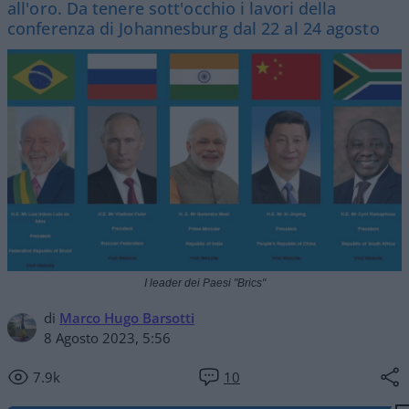
all'oro. Da tenere sott'occhio i lavori della
conferenza di Johannesburg dal 22 al 24 agosto
I leader dei Paesi "Brics"
di
Marco Hugo Barsotti
8 Agosto 2023, 5:56
7.9k
10