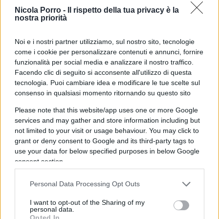
mondiale, queste nazioni rappresentano ormai
Nicola Porro -
Il rispetto della tua privacy è la
nostra priorità
circa il 50 per cento del Pil mondiale.
Molte
soffrono di un’elevata volatilità delle loro monete
Noi e i nostri partner utilizziamo, sul nostro sito, tecnologie
nazionali e stanno studiando ormai da tempo la
come i cookie per personalizzare contenuti e annunci, fornire
creazione di una nuova moneta
, una sorta di –
funzionalità per social media e analizzare il nostro traffico.
Facendo clic di seguito si acconsente all'utilizzo di questa
per così dire – ECU dei Paesi emergenti.
tecnologia. Puoi cambiare idea e modificare le tue scelte sul
consenso in qualsiasi momento ritornando su questo sito
Attenzione, non sarà in un primo momento una
Please note that this website/app uses one or more Google
moneta circolante. Si pensa infatti ad un percorso
services and may gather and store information including but
simile a quando fu creato l’ECU (a volte detto
not limited to your visit or usage behaviour. You may click to
grant or deny consent to Google and its third-party tags to
scudo), la moneta che veniva utilizzata
solo negli
use your data for below specified purposes in below Google
scambi commerciali
quando ancora l’Unione
consent section.
monetaria non esisteva e l’Ue e si chiamava
Comunità economica europea.
Personal Data Processing Opt Outs
I want to opt-out of the Sharing of my
personal data.
Opted In