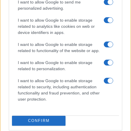
moneta sarà
probabilmente legato all’oro
: il
I want to allow Google to send me
personalized advertising.
famoso collegamento che è stato eliminato
“provvisoriamente” per il dollaro da parte di
I want to allow Google to enable storage
Richard Nixon
nel 1971. Una mossa – quella di
related to analytics like cookies on web or
device identifiers in apps.
Nixon – che molti ritengono avesse avuto il suo
peso nella crisi finanziaria del 2008, al punto da
I want to allow Google to enable storage
portare l’ex presidente francese
Nicolas Sarkozy
related to functionality of the website or app.
ad
affermare
“
il faut remettre à plat tout le système
I want to allow Google to enable storage
financier et monétaire mondial, comme on le fit à
related to personalization.
Bretton-Woods après la Seconde Guerre Mondiale
”.
I want to allow Google to enable storage
related to security, including authentication
L’ipotesi dell’ancoraggio all’oro è anche suffragata
functionality and fraud prevention, and other
dall’
andamento del prezzo dell’oro negli ultimi
user protection.
sei anni
, costantemente al rialzo.
CONFIRM
Il sistema
Swift