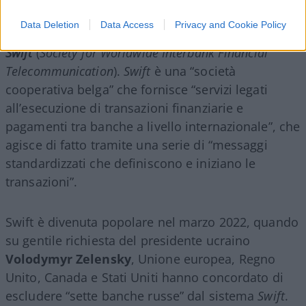
Un altro elemento che verrà discusso sempre
Data Deletion
Data Access
Privacy and Cookie Policy
all’interno di questa conferenza sarà il
sistema
Swift
(
Society for Worldwide Interbank Financial
Telecommunication
).
Swift
è una “società
cooperativa belga” che fornisce “servizi legati
all’esecuzione di transazioni finanziarie e
pagamenti tra banche a livello internazionale”, che
agisce di fatto tramite una serie di “messaggi
standardizzati che definiscono e iniziano le
transazioni”.
Swift è divenuta popolare nel marzo 2022, quando
su gentile richiesta del presidente ucraino
Volodymyr Zelensky
, Unione europea, Regno
Unito, Canada e Stati Uniti hanno concordato di
escludere “sette banche russe” dal sistema
Swift
.