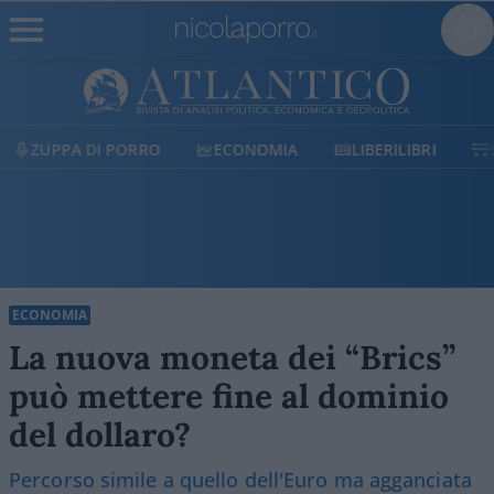
ECONOMIA
LIBERILIBRI
SHOP
SOSTIENICI
ECONOMIA
La nuova moneta dei “Brics”
può mettere fine al dominio
del dollaro?
Percorso simile a quello dell'Euro ma agganciata