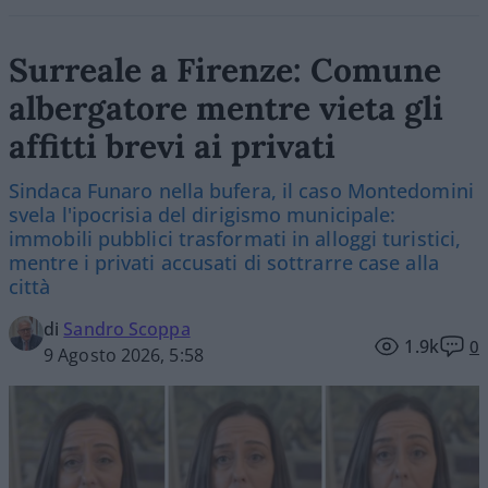
Surreale a Firenze: Comune
albergatore mentre vieta gli
affitti brevi ai privati
Sindaca Funaro nella bufera, il caso Montedomini
svela l'ipocrisia del dirigismo municipale:
immobili pubblici trasformati in alloggi turistici,
mentre i privati accusati di sottrarre case alla
città
di
Sandro Scoppa
1.9k
0
9 Agosto 2026, 5:58