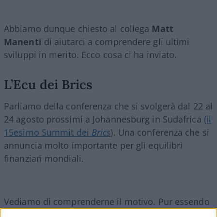
Abbiamo dunque chiesto al collega
Matt
Manenti
di aiutarci a comprendere gli ultimi
sviluppi in merito. Ecco cosa ci ha inviato.
L’Ecu dei Brics
Parliamo della conferenza che si svolgerà dal 22 al
24 agosto prossimi a Johannesburg in Sudafrica
(il
15esimo Summit dei
Brics
). Una conferenza che si
annuncia molto importante per gli equilibri
finanziari mondiali.
Vediamo di comprenderne il motivo. Pur essendo
considerate ancora emergenti dall’economia