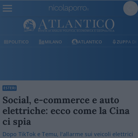
MILANO
ATLANTICO
ZUPPA DI PORRO
E
ESTERI
Social, e-commerce e auto
elettriche: ecco come la Cina
ci spia
Dopo TikTok e Temu, l'allarme sui veicoli elettrici