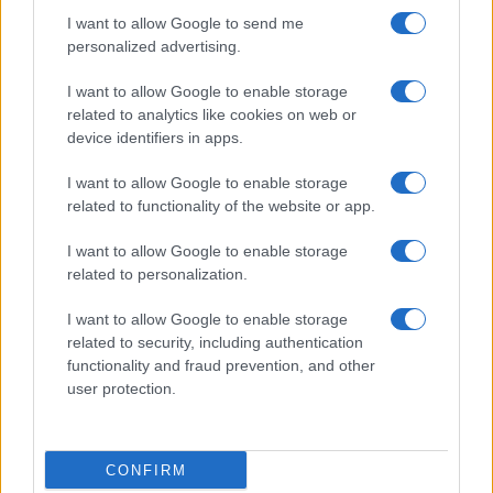
I want to allow Google to send me
personalized advertising.
Terminiamo con il settore dei veicoli elettrici, un
I want to allow Google to enable storage
segmento chiave sul quale si basa gran parte
related to analytics like cookies on web or
dell’economia di tante nazioni. “I veicoli elettrici
device identifiers in apps.
(cinesi) potrebbero essere
fermati a distanza
da
I want to allow Google to enable storage
Pechino per bloccare le strade e rubare i dati dei
related to functionality of the website or app.
conducenti”, ha scritto in un
recente articolo
il
Daily Mail
. In pratica, i veicoli “potrebbero essere
I want to allow Google to enable storage
un cavallo di Troia del Partito Comunista Cinese”,
related to personalization.
come affermato dal presidente dell’associazione
I want to allow Google to enable storage
costruttori inglese.
related to security, including authentication
functionality and fraud prevention, and other
user protection.
È cinese ad esempio la
BYD
, il produttore di auto
elettriche
più vendute al mondo
. L’azienda ha
messo sul mercato 526.409 veicoli elettrici
CONFIRM
nell’ultimo trimestre dello scorso anno, rispetto ai