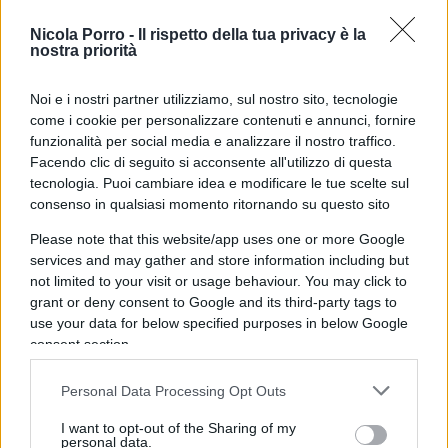
iniziativa della misteriosa
PDD Holdings
, è
Nicola Porro -
Il rispetto della tua privacy è la
cresciuto rapidamente ed è ora uno dei gruppi di
nostra priorità
e-commerce
più grandi della Cina, rivaleggiando
Noi e i nostri partner utilizziamo, sul nostro sito, tecnologie
con
Alibaba
. I ricavi sono stati nell’ultimo trimestre
come i cookie per personalizzare contenuti e annunci, fornire
pari a 9,4 miliardi di dollari.
funzionalità per social media e analizzare il nostro traffico.
Facendo clic di seguito si acconsente all'utilizzo di questa
tecnologia. Puoi cambiare idea e modificare le tue scelte sul
consenso in qualsiasi momento ritornando su questo sito
Tuttavia, come ben spiegato in un
recente articolo
Please note that this website/app uses one or more Google
del
Financial Times
, le sue finanze e operazioni
services and may gather and store information including but
sono
avvolte nel mistero
.
Temu
ha molti meno
not limited to your visit or usage behaviour. You may click to
dipendenti e asset fisici rispetto ai suoi
grant or deny consent to Google and its third-party tags to
use your data for below specified purposes in below Google
concorrenti, pur generando entrate paragonabili. I
consent section.
conti e il modo di operare di
PDD
sollevano molte
domande. Ad esempio, perché indicatori
Personal Data Processing Opt Outs
fondamentali come personale e spese non
I want to opt-out of the Sharing of my
corrispondono al livello e alla crescita delle
personal data.