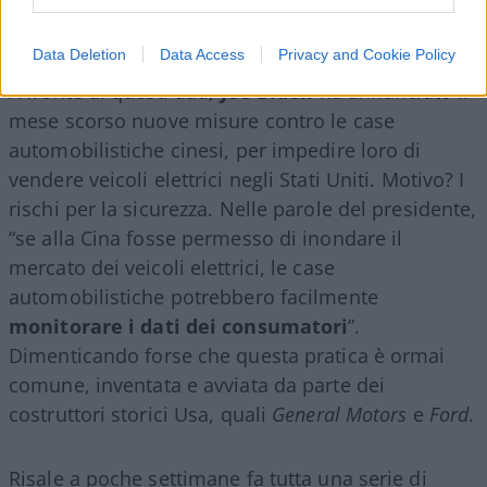
484.507 di Tesla.
Data Deletion
Data Access
Privacy and Cookie Policy
A fronte di questi dati,
Joe Biden
ha annunciato il
mese scorso nuove misure contro le case
automobilistiche cinesi, per impedire loro di
vendere veicoli elettrici negli Stati Uniti. Motivo? I
rischi per la sicurezza. Nelle parole del presidente,
“se alla Cina fosse permesso di inondare il
mercato dei veicoli elettrici, le case
automobilistiche potrebbero facilmente
monitorare i dati dei consumatori
”.
Dimenticando forse che questa pratica è ormai
comune, inventata e avviata da parte dei
costruttori storici Usa, quali
General Motors
e
Ford
.
Risale a poche settimane fa tutta una serie di