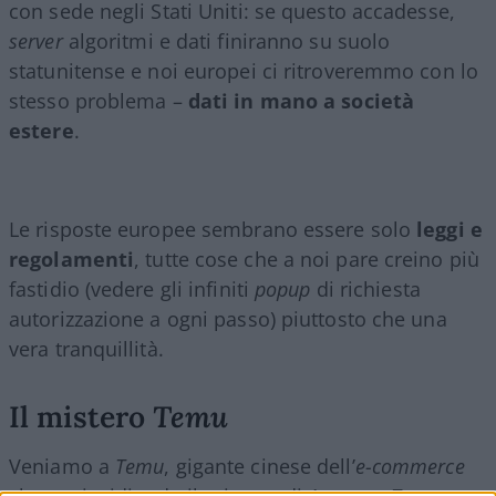
con sede negli Stati Uniti: se questo accadesse,
server
algoritmi e dati finiranno su suolo
statunitense e noi europei ci ritroveremmo con lo
stesso problema –
dati in mano a società
estere
.
Le risposte europee sembrano essere solo
leggi e
regolamenti
, tutte cose che a noi pare creino più
fastidio (vedere gli infiniti
popup
di richiesta
autorizzazione a ogni passo) piuttosto che una
vera tranquillità.
Il mistero
Temu
Veniamo a
Temu
, gigante cinese dell’
e-commerce
che sta insidiando il primato di
Amazon
.
Temu
,