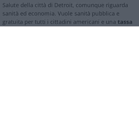
Salute della città di Detroit, comunque riguarda
sanità ed economia. Vuole sanità pubblica e
gratuita per tutti i cittadini americani e una
tassa
patrimoniale per finanziarla
. Ed è soprattutto
su questi punti, oltre che per la sua militanza anti-
Israele, che ha avuto il pieno appoggio dei sempre
più potenti DSA.