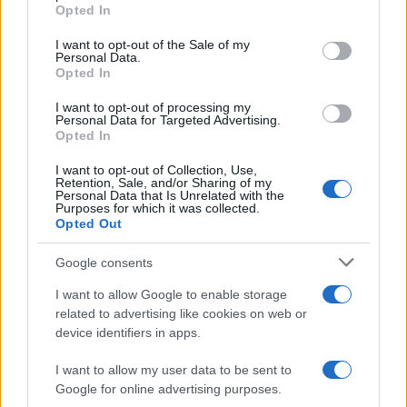
Opted In
entrate? La società pare impiegare circa 13.000
dipendenti, un decimo di quelli di
Alibaba
e una
I want to opt-out of the Sale of my
Personal Data.
minima frazione di quelli di
Amazon
.
Opted In
I want to opt-out of processing my
PDD Holdings
non fa sapere nulla di ufficiale sulle
Personal Data for Targeted Advertising.
Opted In
sue dimensioni, la posizione o il numero dei
magazzini che affitta. La logistica, i
server
e i centri
I want to opt-out of Collection, Use,
Retention, Sale, and/or Sharing of my
di assistenza clienti, tutte le funzioni paiono
Personal Data that Is Unrelated with the
Purposes for which it was collected.
essere in gran parte esternalizzata. L’opacità si
Opted Out
estende all’interno dell’azienda, dove il personale
Google consents
utilizza pseudonimi e non i propri veri nomi. Ma
certamente anche
Temu
, come da decenni fa
I want to allow Google to enable storage
Amazon
,
memorizza e analizza dati e abitudini
related to advertising like cookies on web or
device identifiers in apps.
di acquisto dei cittadini americani.
I want to allow my user data to be sent to
Auto elettriche spie
Google for online advertising purposes.