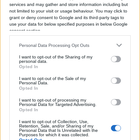
La guerra russo-ucraina
services and may gather and store information including but
not limited to your visit or usage behaviour. You may click to
Il conflitto in Ucraina è una delle sfide più
grant or deny consent to Google and its third-party tags to
drammatiche per l’Occidente negli ultimi decenni.
use your data for below specified purposes in below Google
consent section.
Con la Russia che
minaccia la stabilità
dell’Europa
e cerca di rimettere in discussione
Personal Data Processing Opt Outs
l’ordine internazionale post-Guerra Fredda, è
fondamentale trovare un equilibrio che possa
I want to opt-out of the Sharing of my
personal data.
porre fine a questa guerra distruttiva.
Opted In
I want to opt-out of the Sale of my
Personal Data.
Opted In
Trump, grazie alla sua abilità nelle negoziazioni e
I want to opt-out of processing my
al suo approccio pragmatico, è il leader che può
Personal Data for Targeted Advertising.
mediare un accordo che metta fine al conflitto
Opted In
senza compromettere gli interessi vitali
I want to opt-out of Collection, Use,
Retention, Sale, and/or Sharing of my
dell’Occidente
. A differenza di altri leader che
Personal Data that Is Unrelated with the
temono di affrontare Mosca direttamente, Trump
Purposes for which it was collected.