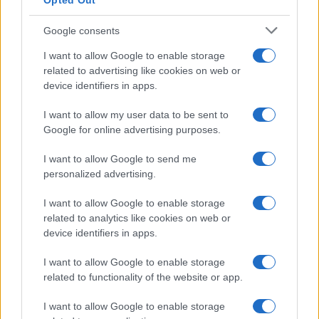
Opted Out
ha dimostrato di saper trattare con la Russia
senza remore, mantenendo però saldi gli obiettivi
Google consents
di sicurezza e di stabilità per l’Europa e per il
I want to allow Google to enable storage
mondo.
related to advertising like cookies on web or
device identifiers in apps.
Sostegno a Israele
I want to allow my user data to be sent to
Google for online advertising purposes.
Uno degli aspetti più distintivi della presidenza
I want to allow Google to send me
Trump è stato il suo
fermo supporto a Israele
. La
personalized advertising.
sua decisione di spostare l’ambasciata americana
a Gerusalemme e il suo impegno a favore della
I want to allow Google to enable storage
sicurezza israeliana lo hanno posto come un
related to analytics like cookies on web or
device identifiers in apps.
alleato strategico fondamentale per il Paese.
I want to allow Google to enable storage
related to functionality of the website or app.
Tuttavia, questo impegno
va oltre Israele
: Trump
I want to allow Google to enable storage