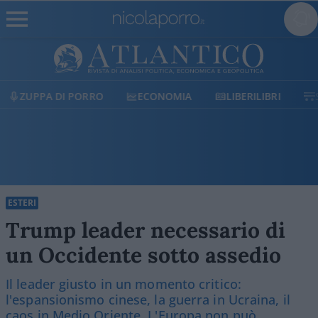
ECONOMIA
LIBERILIBRI
SHOP
SOSTIENICI
ESTERI
Trump leader necessario di
un Occidente sotto assedio
Il leader giusto in un momento critico:
l'espansionismo cinese, la guerra in Ucraina, il
caos in Medio Oriente. L'Europa non può