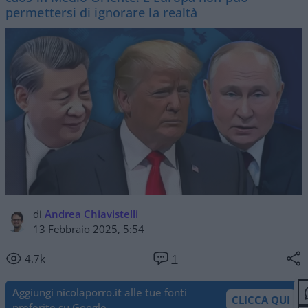
permettersi di ignorare la realtà
di
Andrea Chiavistelli
13 Febbraio 2025, 5:54
4.7k
1
Aggiungi nicolaporro.it alle tue fonti
CLICCA QUI
preferite su Google