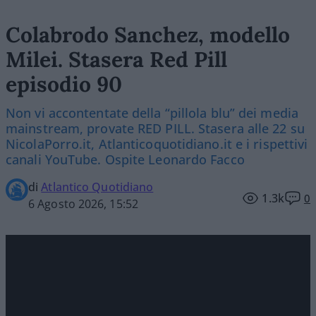
Colabrodo Sanchez, modello
Milei. Stasera Red Pill
episodio 90
Non vi accontentate della “pillola blu” dei media
mainstream, provate RED PILL. Stasera alle 22 su
NicolaPorro.it, Atlanticoquotidiano.it e i rispettivi
canali YouTube. Ospite Leonardo Facco
di
Atlantico Quotidiano
1.3k
0
6 Agosto 2026, 15:52