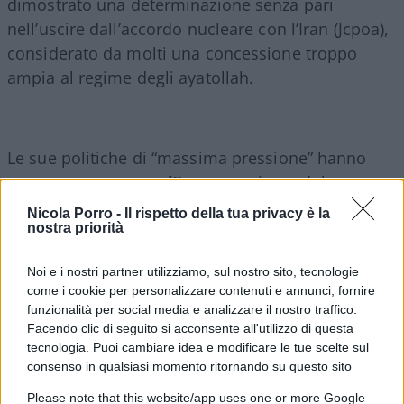
dimostrato una determinazione senza pari
nell’uscire dall’accordo nucleare con l’Iran (Jcpoa),
considerato da molti una concessione troppo
ampia al regime degli ayatollah.
Le sue politiche di “massima pressione” hanno
messo
sotto scacco l’Iran
, costringendolo a
riconsiderare la propria posizione internazionale.
Nicola Porro -
Il rispetto della tua privacy è la
Un altro presidente che preferisce il dialogo o la
nostra priorità
diplomazia a oltranza non sarebbe riuscito a
Noi e i nostri partner utilizziamo, sul nostro sito, tecnologie
ottenere i risultati che Trump ha ottenuto nel
come i cookie per personalizzare contenuti e annunci, fornire
ridurre l’influenza iraniana nella regione. La sua
funzionalità per social media e analizzare il nostro traffico.
fermezza è ciò di cui l’Occidente ha bisogno per
Facendo clic di seguito si acconsente all'utilizzo di questa
tecnologia. Puoi cambiare idea e modificare le tue scelte sul
evitare che Teheran raggiunga capacità nucleari.
consenso in qualsiasi momento ritornando su questo sito
Please note that this website/app uses one or more Google