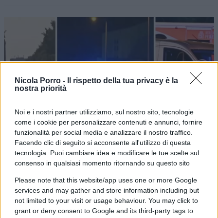
Nicola Porro -
Il rispetto della tua privacy è la
nostra priorità
Noi e i nostri partner utilizziamo, sul nostro sito, tecnologie
come i cookie per personalizzare contenuti e annunci, fornire
funzionalità per social media e analizzare il nostro traffico.
Strage di Berlino, l’Europa si sveglierà
Facendo clic di seguito si acconsente all'utilizzo di questa
tecnologia. Puoi cambiare idea e modificare le tue scelte sul
solo quando sarà troppo tardi
consenso in qualsiasi momento ritornando su questo sito
Please note that this website/app uses one or more Google
di
Marco Baldassarri
5.1k
services and may gather and store information including but
26 Luglio 2026, 15:00
not limited to your visit or usage behaviour. You may click to
grant or deny consent to Google and its third-party tags to