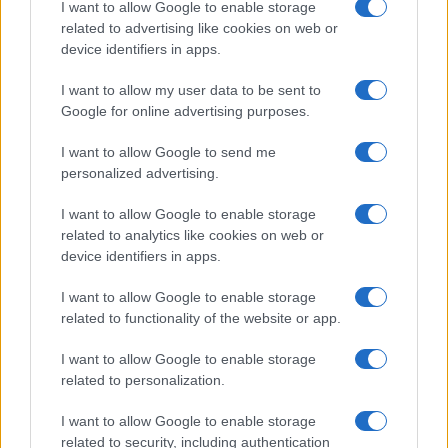
I want to allow Google to enable storage
related to advertising like cookies on web or
device identifiers in apps.
I want to allow my user data to be sent to
Google for online advertising purposes.
I want to allow Google to send me
personalized advertising.
I want to allow Google to enable storage
related to analytics like cookies on web or
device identifiers in apps.
Mi ero sbagliato su Roggero. Ecco
I want to allow Google to enable storage
perché cambio idea
related to functionality of the website or app.
I want to allow Google to enable storage
di
Marco Baldassarri
11.2k
related to personalization.
19 Luglio 2026, 9:00
I want to allow Google to enable storage
related to security, including authentication