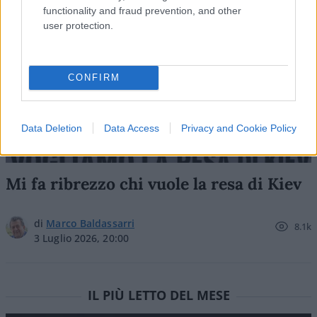
functionality and fraud prevention, and other
user protection.
CONFIRM
Data Deletion
Data Access
Privacy and Cookie Policy
Mi fa ribrezzo chi vuole la resa di Kiev
di
Marco Baldassarri
8.1k
3 Luglio 2026, 20:00
IL PIÙ LETTO DEL MESE