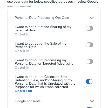
use your data for below specified purposes in below Google
consent section.
Personal Data Processing Opt Outs
I want to opt-out of the Sharing of my
personal data.
Opted In
I want to opt-out of the Sale of my
Personal Data.
Opted In
I want to opt-out of processing my
Personal Data for Targeted Advertising.
Fakir, il nuovo martire è già stato
Opted In
scelto
I want to opt-out of Collection, Use,
Retention, Sale, and/or Sharing of my
Personal Data that Is Unrelated with the
di
Marco Baldassarri
5.2k
Purposes for which it was collected.
22 Luglio 2026, 12:29
Opted Out
Google consents