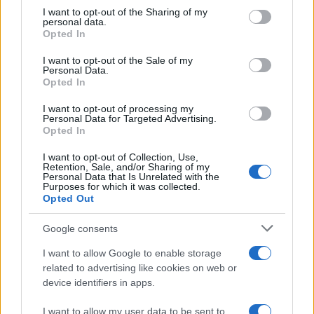
I want to opt-out of the Sharing of my
personal data.
Opted In
I want to opt-out of the Sale of my
OpenAI lancia la super app di
Personal Data.
Opted In
ChatGPT
I want to opt-out of processing my
Personal Data for Targeted Advertising.
di
Enrico Foscarini
Opted In
3.7k
21 Marzo 2026, 14:00
I want to opt-out of Collection, Use,
Retention, Sale, and/or Sharing of my
Personal Data that Is Unrelated with the
Purposes for which it was collected.
Opted Out
Google consents
I want to allow Google to enable storage
related to advertising like cookies on web or
device identifiers in apps.
I want to allow my user data to be sent to