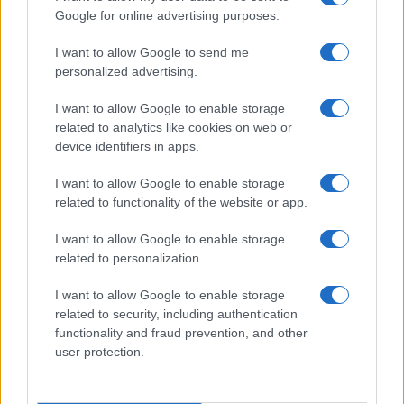
Google for online advertising purposes.
I want to allow Google to send me
Claude supera ChatGPT dopo lo
personalized advertising.
scontro con il Pentagono
I want to allow Google to enable storage
related to analytics like cookies on web or
di
Enrico Foscarini
device identifiers in apps.
4k
3 Marzo 2026, 17:00
I want to allow Google to enable storage
related to functionality of the website or app.
I want to allow Google to enable storage
related to personalization.
I want to allow Google to enable storage
related to security, including authentication
nicolaporro.it
functionality and fraud prevention, and other
user protection.