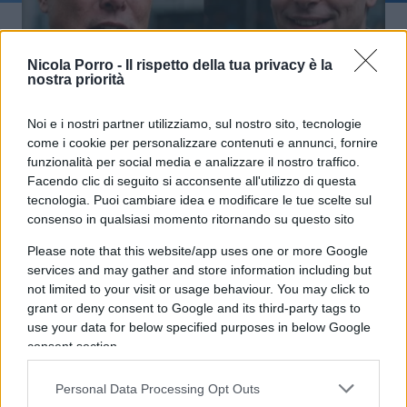
Nicola Porro -
Il rispetto della tua privacy è la
nostra priorità
Musk sconfitto in tribunale: OpenAI
Noi e i nostri partner utilizziamo, sul nostro sito, tecnologie
ora corre verso Wall Street
come i cookie per personalizzare contenuti e annunci, fornire
funzionalità per social media e analizzare il nostro traffico.
Facendo clic di seguito si acconsente all'utilizzo di questa
di
Enrico Foscarini
4.4k
tecnologia. Puoi cambiare idea e modificare le tue scelte sul
19 Maggio 2026, 8:20
consenso in qualsiasi momento ritornando su questo sito
Please note that this website/app uses one or more Google
services and may gather and store information including but
not limited to your visit or usage behaviour. You may click to
grant or deny consent to Google and its third-party tags to
use your data for below specified purposes in below Google
consent section.
Personal Data Processing Opt Outs