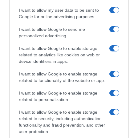
I flop di Bloomberg, Buttigieg e dei
soliti media che comprendono
I want to allow my user data to be sent to
sempre meno cosa si muove al di
Google for online advertising purposes.
fuori delle loro redazioni
I want to allow Google to send me
personalized advertising.
di
Roberto Penna
3.9k
I want to allow Google to enable storage
7 Marzo 2020, 4:08
related to analytics like cookies on web or
device identifiers in apps.
I want to allow Google to enable storage
related to functionality of the website or app.
I want to allow Google to enable storage
related to personalization.
nicolaporro.it
I want to allow Google to enable storage
related to security, including authentication
functionality and fraud prevention, and other
user protection.