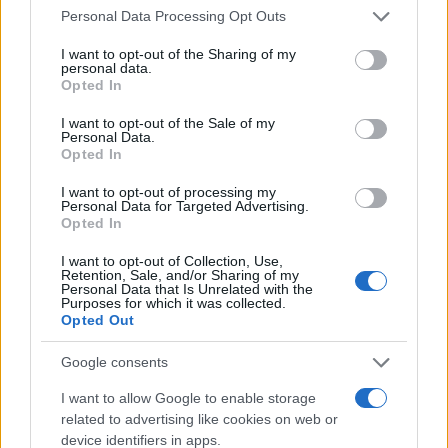
Personal Data Processing Opt Outs
MPS. Unicredit vuole solo i pezzi
pregiati
I want to opt-out of the Sharing of my
personal data.
Opted In
di
Leopoldo Gasbarro
3.2k
I want to opt-out of the Sale of my
23 Settembre 2021, 13:40
Personal Data.
Opted In
I want to opt-out of processing my
Personal Data for Targeted Advertising.
Opted In
I want to opt-out of Collection, Use,
Retention, Sale, and/or Sharing of my
Personal Data that Is Unrelated with the
Purposes for which it was collected.
nicolaporro.it
Opted Out
Google consents
I want to allow Google to enable storage
related to advertising like cookies on web or
device identifiers in apps.