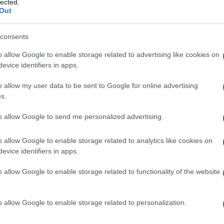
lected.
Out
o nominò nunzio in Indonesia, il Paese
la salita: vescovo, cardinale, guida della
consents
rrorismo.
o allow Google to enable storage related to advertising like cookies on
evice identifiers in apps.
 causarono oltre 260 morti, Ranjith
o allow my user data to be sent to Google for online advertising
agna: “Tu sei un fratello”, rivolta a un
s.
solo un gesto di riconciliazione, ma
to allow Google to send me personalized advertising.
usato di aver ignorato allarmi precisi. La
ca, e ottenne nel 2025 che 167 vittime
o allow Google to enable storage related to analytics like cookies on
.
evice identifiers in apps.
o allow Google to enable storage related to functionality of the website
o allow Google to enable storage related to personalization.
osa non torna sulla morte del Papa