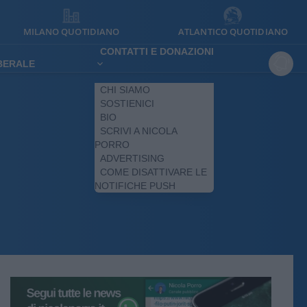
MILANO QUOTIDIANO
ATLANTICO QUOTIDIANO
CONTATTI E DONAZIONI
IBERALE
CHI SIAMO
SOSTIENICI
BIO
SCRIVI A NICOLA
PORRO
ADVERTISING
COME DISATTIVARE LE
NOTIFICHE PUSH