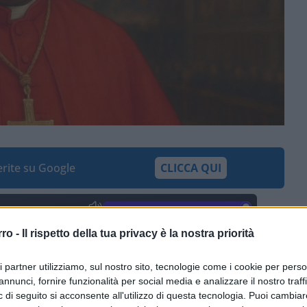
ferite su Google
CLICCA QUI
0:00
/
--:--
rro -
Il rispetto della tua privacy è la nostra priorità
iano a essere studiati dagli elettori del
ri partner utilizziamo, sul nostro sito, tecnologie come i cookie per pers
bbe incarnare alla lettera quella formula:
annunci, fornire funzionalità per social media e analizzare il nostro traff
’
Wojtyla
e un po’
Ratzinger
. Non è
 di seguito si acconsente all'utilizzo di questa tecnologia. Puoi cambiar