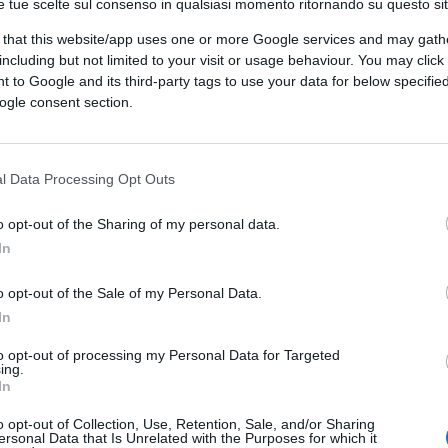
icanisti di professione, ma può contare
e tue scelte sul consenso in qualsiasi momento ritornando su questo si
presente in 182 paesi del mondo. Il suo
 that this website/app uses one or more Google services and may gath
 tra cardinali che cercano un’alternativa
al
including but not limited to your visit or usage behaviour. You may click 
ro
Parolin
.
 to Google and its third-party tags to use your data for below specifi
ogle consent section.
Malcolm Ranjith
, 78 anni, arcivescovo della
l Data Processing Opt Outs
apo di due importanti dicasteri vaticani,
 della Curia e delle sue ombre. Parolin resta
o opt-out of the Sharing of my personal data.
In
omazia vaticana, ma c’è chi cerca un profilo
, come il “filippino romano” Tagle, ma
o opt-out of the Sale of my Personal Data.
ro globale.
In
to opt-out of processing my Personal Data for Targeted
, lo ha abitato. Parla oltre all’italiano,
ing.
In
ario di Propaganda Fide e del Culto Divino.
ne immobiliare del cardinale Sepe, protetto
o opt-out of Collection, Use, Retention, Sale, and/or Sharing
ersonal Data that Is Unrelated with the Purposes for which it
asciato senza soggiorno né alloggio.