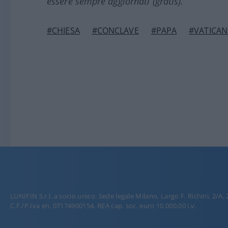
essere sempre aggiornati (gratis).
#CHIESA
#CONCLAVE
#PAPA
#VATICA
LUNIFIN S.r.l. a socio unico. Sede legale Milano, Largo F. Richini, 2/A,
C.F./P.Iva en. 07174900154, REA cap. soc. euro 10.000,00 i.v.