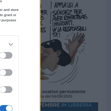
to
er and store
to grant or
ed purposes
La standing ovation permanente
Vignetta del 04/08/2026