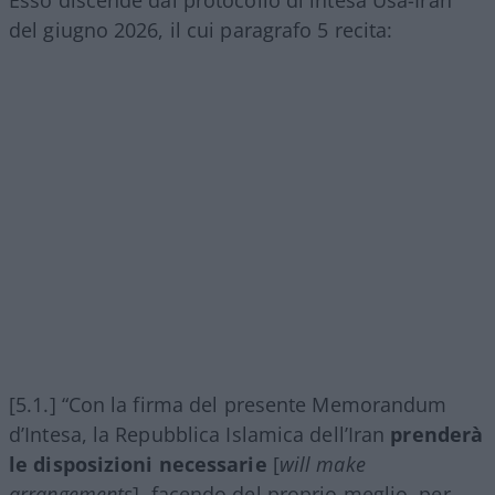
Assorbiti dal meriggiare pallido e assorto,
abbiamo lo stato d’animo adatto a tornare ad
occuparci di una zona del mondo che meriggia
tutto il giorno: lo
Stretto di Hormuz
. Ed il
negoziato in corso, fra Oman ed Iran.
Premessa: l’accordo Usa-Iran
Esso discende dal protocollo di intesa Usa-Iran
del giugno 2026, il cui paragrafo 5 recita: