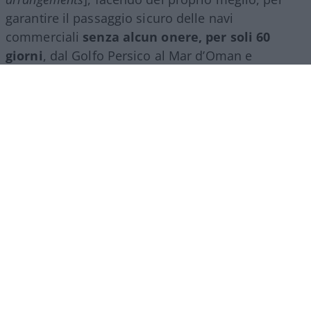
[5.1.] “Con la firma del presente Memorandum
d’Intesa, la Repubblica Islamica dell’Iran
prenderà
le disposizioni necessarie
[
will make
arrangements
], facendo del proprio meglio, per
garantire il passaggio sicuro delle navi
commerciali
senza alcun onere, per soli 60
giorni
, dal Golfo Persico al Mar d’Oman e
viceversa”.
[5.2.] “Il traffico delle navi commerciali
inizierà
immediatamente
e, tenuto conto della necessità