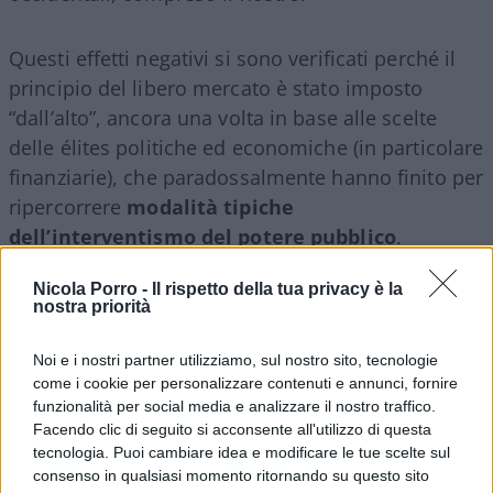
Questi effetti negativi si sono verificati perché il
principio del libero mercato è stato imposto
“dall’alto”, ancora una volta in base alle scelte
delle élites politiche ed economiche (in particolare
finanziarie), che paradossalmente hanno finito per
ripercorrere
modalità tipiche
dell’interventismo del potere pubblico
.
Nicola Porro -
Il rispetto della tua privacy è la
Parità di condizioni
nostra priorità
Noi e i nostri partner utilizziamo, sul nostro sito, tecnologie
Una visione realistica del commercio
come i cookie per personalizzare contenuti e annunci, fornire
funzionalità per social media e analizzare il nostro traffico.
internazionale, non deve quindi a mio avviso
Facendo clic di seguito si acconsente all'utilizzo di questa
essere pregiudizialmente contraria ai dazi imposti
tecnologia. Puoi cambiare idea e modificare le tue scelte sul
dal presidente
Donald Trump
, ma cercare di
consenso in qualsiasi momento ritornando su questo sito