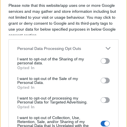
formarsi un’opinione sugli stessi (positiva o
Please note that this website/app uses one or more Google
negativa che sia) in base alla situazione concreta e
services and may gather and store information including but
all’azione delle controparti alle quali i dazi
not limited to your visit or usage behaviour. You may click to
grant or deny consent to Google and its third-party tags to
vengono applicati, poiché come tutte le istituzioni
use your data for below specified purposes in below Google
umane, anche il sistema del libero mercato
consent section.
internazionale non è “senza peccato”.
Personal Data Processing Opt Outs
Ovviamente in linea di principio, l’assenza di dazi,
I want to opt-out of the Sharing of my
personal data.
il libero commercio tra stati diversi è un’ottima
Opted In
cosa ed è fonte di sviluppo e di pace, ma come
I want to opt-out of the Sale of my
tutte le cose nobili,
anche il libero commercio
Personal Data.
Opted In
ha dei limiti
, e questi consistono essenzialmente
nel rispetto della tendenziale parità di condizioni
I want to opt-out of processing my
Personal Data for Targeted Advertising.
tra gli stati che negoziano un accordo di libero
Opted In
scambio: in assenza di questa parità di condizioni,
I want to opt-out of Collection, Use,
inevitabilmente il libero scambio penalizza
Retention, Sale, and/or Sharing of my
Personal Data that Is Unrelated with the
indebitamente una delle parti.