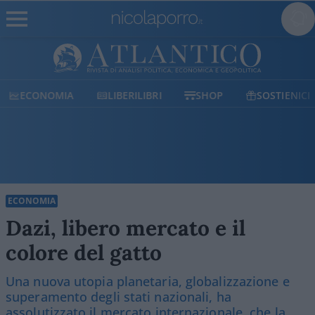
ECONOMIA
LIBERILIBRI
SHOP
SOSTIENICI
ECONOMIA
Dazi, libero mercato e il
colore del gatto
Una nuova utopia planetaria, globalizzazione e
superamento degli stati nazionali, ha
assolutizzato il mercato internazionale, che la