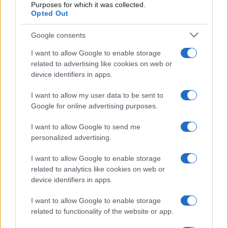
Purposes for which it was collected.
Opted Out
Le distorsioni dell’Ue
Google consents
Ad esempio, nell’ambito delle Comunità europee
I want to allow Google to enable storage
related to advertising like cookies on web or
anteriori all’entrata in vigore dell’euro, l’unione
device identifiers in apps.
doganale tra gli stati europei ha funzionato
egregiamente, perché la
diversità della
I want to allow my user data to be sent to
Google for online advertising purposes.
struttura sociale e produttiva
tra gli stati (ad
esempio tra i Paesi nordeuropei e quelli latini) era
I want to allow Google to send me
compensata dalla politica monetaria flessibile
personalized advertising.
lasciata ai singoli stati, che potevano orientarla al
I want to allow Google to enable storage
fine di attutire, tramite la svalutazione della
related to analytics like cookies on web or
propria valuta (come più volte fatto dal nostro
device identifiers in apps.
Paese) gli squilibri determinati dai differenti tassi
I want to allow Google to enable storage
di inflazione dei diversi stati.
related to functionality of the website or app.