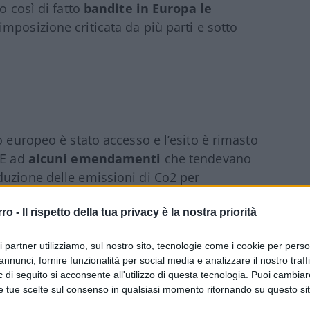
o così di fatto
bandite in Europa le
’imposizione criticata da più parti e sotto
o europeo è stato accesso e l’esito è rimasto
PE ad
alcuni emendamenti
che tendevano
duzione delle emissioni di Co2 per
iore gradualità
, soprattutto per i
rro -
Il rispetto della tua privacy è la nostra priorità
ento è stato infatti ribattezzato salva-
ri partner utilizziamo, sul nostro sito, tecnologie come i cookie per pers
annunci, fornire funzionalità per social media e analizzare il nostro traff
anzi ad un classico emendamento di
 di seguito si acconsente all'utilizzo di questa tecnologia. Puoi cambiar
e tue scelte sul consenso in qualsiasi momento ritornando su questo si
ire specifici centri di interesse prevedendo