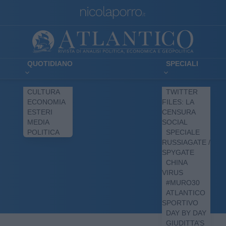
QUOTIDIANO
SPECIALI
CULTURA
TWITTER
ECONOMIA
FILES: LA
ESTERI
CENSURA
MEDIA
SOCIAL
POLITICA
SPECIALE
RUSSIAGATE /
SPYGATE
CHINA
VIRUS
#MURO30
ATLANTICO
SPORTIVO
DAY BY DAY
GIUDITTA’S