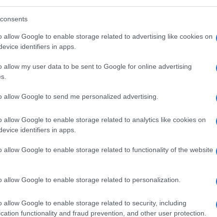
scoppio e, come noto, ha una storica
consents
esi che occupa centinaia di migliaia di
o allow Google to enable storage related to advertising like cookies on
tria alla tecnologia elettrica comporta una
evice identifiers in apps.
ggi vantano un vantaggio sulle tecnologie
notevole
riduzione della forza lavoro
o allow my user data to be sent to Google for online advertising
s.
to allow Google to send me personalized advertising.
00 unità in meno, poiché la produzione di
pera e potrebbe mandare
in soffitta larga
o allow Google to enable storage related to analytics like cookies on
evice identifiers in apps.
rese che supportano i costruttori di auto
o allow Google to enable storage related to functionality of the website
o allow Google to enable storage related to personalization.
sistere, con maggiore intensità, al
go petrolifero russo ossia il prodursi di
o allow Google to enable storage related to security, including
cation functionality and fraud prevention, and other user protection.
cio
di misure che entreranno in vigore in un