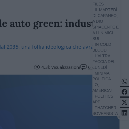
FILES
IL MARTEDÌ
DI CAPANEO,
le auto green: industriale,
A DIO
SPIACENTE E
A LI NIMICI
SUI
IN COLD
dal 2035, una follia ideologica che avrà gravi
BLOOD
L’ALTRA
FACCIA DEL
4.3k
Visualizzazioni
6
commenti
LUNEDÌ
MINIMA
POLITICA
O,
AMERICA!
POLITICS
APP
THATCHER
SOVRANISTA