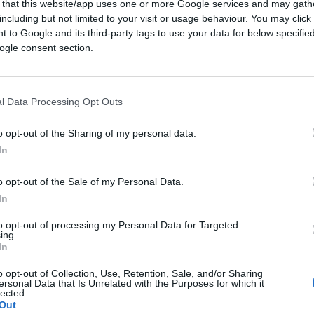
nel caso di
Fit for 55
è stata propagandata
 that this website/app uses one or more Google services and may gath
o la finalità di contrastare il
including but not limited to your visit or usage behaviour. You may click 
 to Google and its third-party tags to use your data for below specifi
appunto, la conversione ecologica della
ogle consent section.
l Data Processing Opt Outs
escenti contrarietà al voto odierno semmai
o opt-out of the Sharing of my personal data.
itiche
che, forse, con eccessivo acritico
In
 di riforme in argomento.
o opt-out of the Sale of my Personal Data.
In
to opt-out of processing my Personal Data for Targeted
a di auto con motore a scoppio a partire dal
ing.
In
ndamentali aspetti.
o opt-out of Collection, Use, Retention, Sale, and/or Sharing
ersonal Data that Is Unrelated with the Purposes for which it
lected.
Out
i produzione industriale. L’Europa ha la