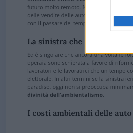
futuro molto remoto. Non sorprenderebbe
delle vendite delle auto con motore endot
con il passare del tempo potrebbero subir
La sinistra che sacrifica i la
Ed è singolare che ancora una volta le fo
operaia sono schierata a favore di riforme
lavoratori e le lavoratrici che un tempo co
elettorale. In altri termini se la sinistra 
paradiso, oggi non si preoccupa minimame
divinità dell’ambientalismo
.
I costi ambientali delle auto