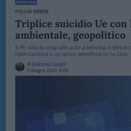
ECONOMIA
FOLLIA GREEN
Triplice suicidio Ue con 
ambientale, geopolitico
Il PE vota lo stop alle auto a benzina e diesel 
ripercussioni e un unico beneficiario: la Cina
di
Giacomo Canale
9 Giugno 2022, 6:03