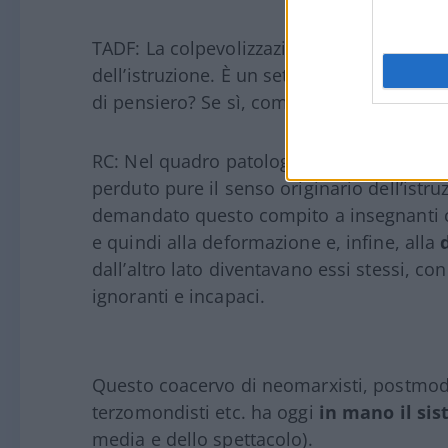
TADF: La colpevolizzazione delle nostre s
dell’istruzione. È un settore in cui biso
di pensiero? Se sì, come?
RC: Nel quadro patologico degenerativo a
perduto pure il senso originario dell’istr
demandato questo compito a insegnanti c
e quindi alla deformazione e, infine, alla
dall’altro lato diventavano essi stessi, co
ignoranti e incapaci.
Questo coacervo di neomarxisti, postmoderni
terzomondisti etc. ha oggi
in mano il si
media e dello spettacolo).