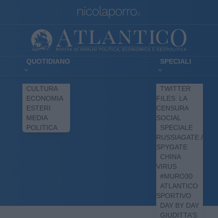
QUOTIDIANO
SPECIALI
CULTURA
TWITTER
ECONOMIA
FILES: LA
ESTERI
CENSURA
MEDIA
SOCIAL
POLITICA
SPECIALE
RUSSIAGATE /
SPYGATE
CHINA
VIRUS
#MURO30
ATLANTICO
SPORTIVO
DAY BY DAY
GIUDITTA’S