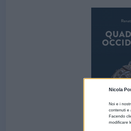
Nicola Po
Noi e i nost
contenuti e 
Facendo clic
modificare l