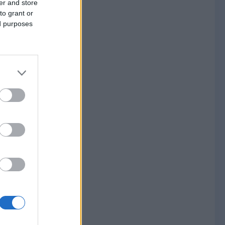
er and store
to grant or
ed purposes