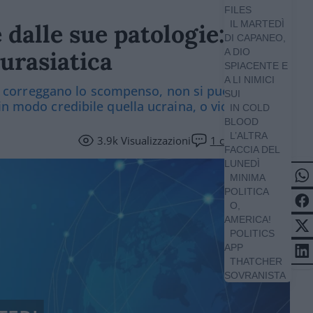
FILES
IL MARTEDÌ
dalle sue patologie:
DI CAPANEO,
eurasiatica
A DIO
SPIACENTE E
A LI NIMICI
tori correggano lo scompenso, non si può
SUI
in modo credibile quella ucraina, o viceversa
IN COLD
BLOOD
L’ALTRA
3.9k
Visualizzazioni
1
commento
FACCIA DEL
LUNEDÌ
MINIMA
POLITICA
O,
AMERICA!
POLITICS
APP
THATCHER
SOVRANISTA