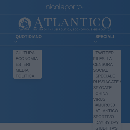
QUOTIDIANO
SPECIALI
CULTURA
TWITTER
ECONOMIA
FILES: LA
ESTERI
CENSURA
MEDIA
SOCIAL
POLITICA
SPECIALE
RUSSIAGATE /
SPYGATE
CHINA
VIRUS
#MURO30
ATLANTICO
SPORTIVO
DAY BY DAY
GIUDITTA’S