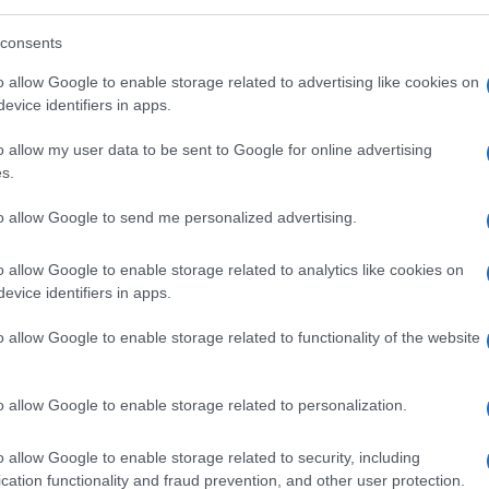
di Stato che, in buona fede, ha almeno
ra mondiale.
consents
o allow Google to enable storage related to advertising like cookies on
evice identifiers in apps.
osso e, al tempo stesso, una chiave di
ono prima di tutto un paradosso, perché
o allow my user data to be sent to Google for online advertising
battere
contro… la Germania. Dunque
s.
dato a lungo.
to allow Google to send me personalized advertising.
o allow Google to enable storage related to analytics like cookies on
 tedeschi, dell’Ovest come dell’Est, hanno
evice identifiers in apps.
to facile. La Merkel è nata e cresciuta nella
o allow Google to enable storage related to functionality of the website
a da un regime totalitario il cui unico
l modello sovietico. Oltre che svolgere il
o allow Google to enable storage related to personalization.
cialismo”
(Muro di Berlino incluso) in Europa
to.
o allow Google to enable storage related to security, including
cation functionality and fraud prevention, and other user protection.