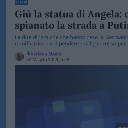
ESTERI
Giù la statua di Angela:
spianato la strada a Put
Le due dinamiche che hanno reso la Germania
riunificazione e dipendente dal gas russo per
di
Stefano Magni
30 Maggio 2023, 5:54