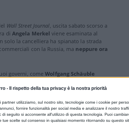
el
Wall Street Journal
, uscita sabato scorso a
era di
Angela Merkel
viene esaminata al
 solo la cancelliera ha spianato la strada
i commerciali con la Russia, ma
neppure ora
 suoi governi, come
Wolfgang Schäuble
ora agli Esteri, attuale presidente federale).
rro -
Il rispetto della tua privacy è la nostra priorità
ste, da ultima quella rilasciata a
Der Spiegel
,
ri partner utilizziamo, sul nostro sito, tecnologie come i cookie per pers
annunci, fornire funzionalità per social media e analizzare il nostro traff
 di seguito si acconsente all'utilizzo di questa tecnologia. Puoi cambiar
e tue scelte sul consenso in qualsiasi momento ritornando su questo si