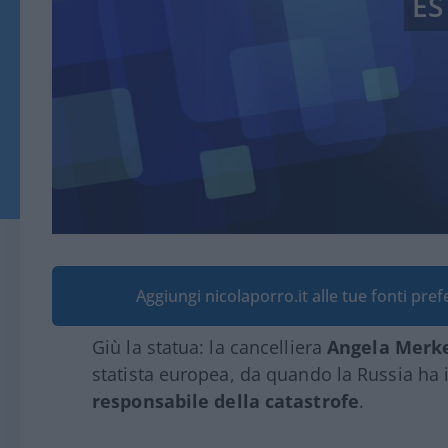
ES
Aggiungi nicolaporro.it alle tue fonti pre
Giù la statua: la cancelliera
Angela Merk
statista europea, da quando la Russia ha 
responsabile della catastrofe
.