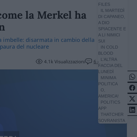
FILES
IL MARTEDÌ
 come la Merkel ha
DI CAPANEO,
in
A DIO
SPIACENTE E
A LI NIMICI
 imbelle: disarmata in cambio della
SUI
 paura del nucleare
IN COLD
BLOOD
L’ALTRA
4.1k
Visualizzazioni
6
commenti
FACCIA DEL
LUNEDÌ
MINIMA
POLITICA
O,
AMERICA!
POLITICS
APP
THATCHER
SOVRANISTA