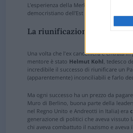
L’esperienza della Merkel, che ha iniziato 
democristiano dell’Est (legalizzato nel 199
La riunificazione delle due
Una volta che l’ex cancelliera è entrata in 
mentore è stato
Helmut Kohl
, tedesco d
incredibile il successo di riunificare un 
(apparentemente) inconciliabili e farlo 
Ma ogni successo ha un prezzo da pagare, s
Muro di Berlino, buona parte della leade
nel Regno Unito e Andreotti in Italia) era
c
generazione di politici che aveva vissuto
chi aveva combattuto il nazismo e aveva 