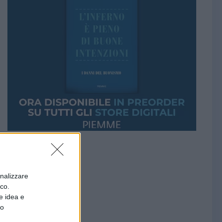
onalizzare
ico.
e idea e
to