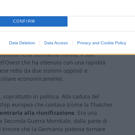
a fare politica nel primo partito
0), non è un fattore trascurabile.
CONFIRM
 Germanie
Data Deletion
Data Access
Privacy and Cookie Policy
politica nella Germania riunita, il suo
ell’Ovest che ha ottenuto con una rapidità
Paese retto da due sistemi opposti e
decollare economicamente.
oprattutto in politica. Alla caduta del
rship europea che contava (come la Thatcher
ontraria alla riunificazione
. Era una
 la Seconda Guerra Mondiale, dalla parte di
il timore che la Germania potesse tornare