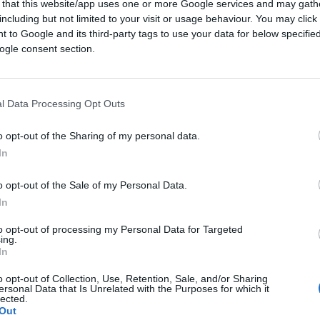
 that this website/app uses one or more Google services and may gath
la Germania
energeticamente dipendente
including but not limited to your visit or usage behaviour. You may click 
 to Google and its third-party tags to use your data for below specifi
ttutto: non aver cambiato rotta neppure nel
ogle consent section.
uando ormai erano
chiare le mire imperiali
’Unione europea e la Nato.
l Data Processing Opt Outs
ina, il generale
Alfons Mais
, comandante
va confessato pubblicamente che il suo
o opt-out of the Sharing of my personal data.
In
on essere più in grado di respingere un
o opt-out of the Sale of my Personal Data.
In
n
to opt-out of processing my Personal Data for Targeted
ing.
In
rlain
, tirato in ballo dalla stessa Merkel.
o opt-out of Collection, Use, Retention, Sale, and/or Sharing
ersonal Data that Is Unrelated with the Purposes for which it
, che riguarda l’infame conferenza di pace di
lected.
rivalutare il premier dell’
appeasement
,
Out