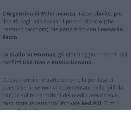
L’Argentina di Milei avanza
. Tasse abolite, più
libertà, tagli alla spesa: il primo bilancio (che
nessuno racconta). Ne parleremo con
Leonardo
Facco
.
Lo
stallo su Hormuz
, gli ultimi aggiornamenti dai
conflitti
Usa-Iran
e
Russia-Ucraina
.
Questi i temi che tratteremo nella puntata di
questa sera. Se non vi accontentate della “pillola
blu”, le solite narrazioni dei media
mainstream
,
cosa state aspettando? Provate
Red Pill
. Tutti i
giovedì alle 23
su
NicolaPorro.it
,
Atlanticoquotidiano.it
e i rispettivi
canali
YouTube
:
@NicolaPorroZuppa
e