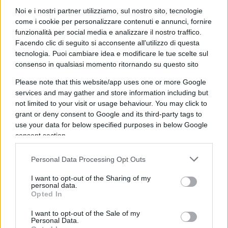
Noi e i nostri partner utilizziamo, sul nostro sito, tecnologie
Qatar e Iran
come i cookie per personalizzare contenuti e annunci, fornire
funzionalità per social media e analizzare il nostro traffico.
Facendo clic di seguito si acconsente all'utilizzo di questa
tecnologia. Puoi cambiare idea e modificare le tue scelte sul
Da notare nella mappa anche la presenza del
consenso in qualsiasi momento ritornando su questo sito
“Middle Corridor”
, che
porta gas in Europa
Please note that this website/app uses one or more Google
attraverso la Georgia e la Turchia, e in Cina
services and may gather and store information including but
attraverso il Turkmenistan. Il
Middle Corridor
già
not limited to your visit or usage behaviour. You may click to
oggi riceve quantità
sempre crescenti di gas
grant or deny consent to Google and its third-party tags to
use your data for below specified purposes in below Google
iraniano
. Tra le
riserve di gas naturale
conosciute,
consent section.
la terza più grande è in Qatar, la seconda in Iran.
La prima in Russia. Il gas naturale del Qatar è
Personal Data Processing Opt Outs
diventato
indispensabile
per sostituire quello
I want to opt-out of the Sharing of my
russo in Europa.
personal data.
Opted In
Dopo l’invasione del febbraio 2022, il Qatar si è
I want to opt-out of the Sale of my
Personal Data.