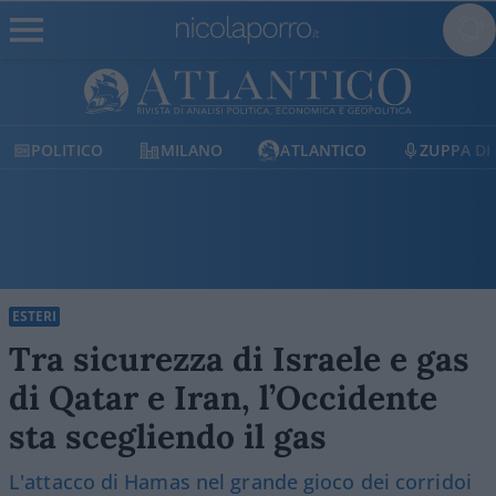
MILANO
ATLANTICO
ZUPPA DI PORRO
E
ESTERI
Tra sicurezza di Israele e gas
di Qatar e Iran, l’Occidente
sta scegliendo il gas
L'attacco di Hamas nel grande gioco dei corridoi