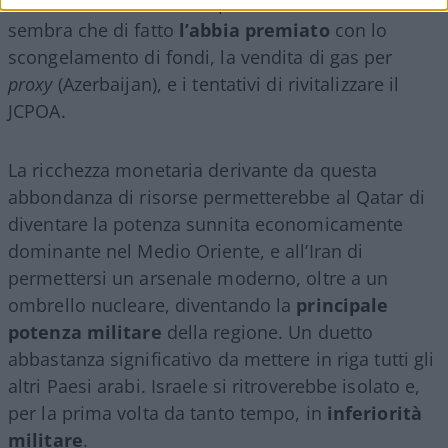
solo non ha fatto niente per sanzionarlo, ma
sembra che di fatto
l’abbia premiato
con lo
scongelamento di fondi, la vendita di gas per
proxy
(Azerbaijan), e i tentativi di rivitalizzare il
JCPOA.
La ricchezza monetaria derivante da questa
abbondanza di risorse permetterebbe al Qatar di
diventare la potenza sunnita economicamente
dominante nel Medio Oriente, e all’Iran di
permettersi un arsenale moderno, oltre a un
ombrello nucleare, diventando la
principale
potenza militare
della regione. Un duetto
abbastanza significativo da mettere in riga tutti gli
altri Paesi arabi. Israele si ritroverebbe isolato e,
per la prima volta da tanto tempo, in
inferiorità
militare
.