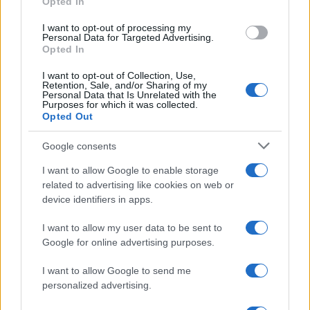
schierato fermamente al fianco dell’Ucraina, cosa
Opted In
che gli ha valso una lunga serie di
lucrativi
I want to opt-out of processing my
contratti
per la fornitura di gas con l’Occidente,
Personal Data for Targeted Advertising.
Opted In
ma recentemente,
si è riavvicinato a Mosca
.
Facendo anche da tramite per la liberazione di
I want to opt-out of Collection, Use,
Retention, Sale, and/or Sharing of my
ostaggi civili ucraini
. Un
prequel
al film che stiamo
Personal Data that Is Unrelated with the
Purposes for which it was collected.
vedendo oggi con gli ostaggi israeliani di
Hamas
.
Opted Out
Google consents
I want to allow Google to enable storage
L’
éntente
tra
Qatar
e
Iran
, col beneplacito della
related to advertising like cookies on web or
Turchia
, mette i due Paesi nella condizione di
device identifiers in apps.
dominare il mercato
globale del gas naturale. In
alleanza con la Russia, di controllare più del 50
I want to allow my user data to be sent to
Google for online advertising purposes.
per cento delle risorse.
I want to allow Google to send me
Russia, Cina, Iran
personalized advertising.