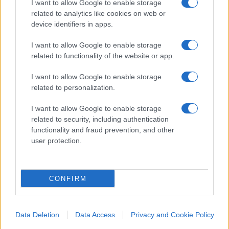
I want to allow Google to enable storage
Putin e Xi si sono ritrovati a Pechino lo scorso 17
related to analytics like cookies on web or
ottobre per il terzo
Belt and Road Forum
,
device identifiers in apps.
promettendosi tra le altre cose
maggiore
I want to allow Google to enable storage
cooperazione
sul piano militare e delle industrie
related to functionality of the website or app.
degli armamenti. L’Iran, che sta combattendo a
fianco della Russia sul fronte ucraino, ha
I want to allow Google to enable storage
related to personalization.
recentemente concluso un
accordo con Mosca
per
la fornitura di sistemi d’arma avanzati.
I want to allow Google to enable storage
related to security, including authentication
functionality and fraud prevention, and other
Occhio di riguardo per Teheran
user protection.
Malgrado la sua solerzia nell’isolare la Russia, e
CONFIRM
chiunque la supporti, con sanzioni, nel caso
dell’Iran, che pure combatte direttamente sul
campo in Ucraina, l’amministrazione Biden non
Data Deletion
Data Access
Privacy and Cookie Policy