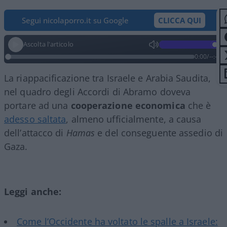
Segui nicolaporro.it su Google
CLICCA QUI
Ascolta l'articolo
0:00
/
--:--
La riappacificazione tra Israele e Arabia Saudita,
nel quadro degli Accordi di Abramo doveva
portare ad una
cooperazione economica
che è
adesso saltata
, almeno ufficialmente, a causa
dell’attacco di
Hamas
e del conseguente assedio di
Gaza.
Leggi anche:
Come l’Occidente ha voltato le spalle a Israele: