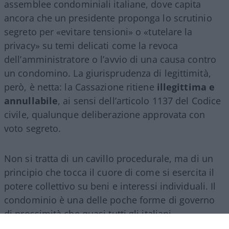
assemblee condominiali italiane, dove capita
ancora che un presidente proponga lo scrutinio
segreto per «evitare tensioni» o «tutelare la
privacy» su temi delicati come la revoca
dell’amministratore o l’avvio di una causa contro
un condomino. La giurisprudenza di legittimità,
però, è netta: la Cassazione ritiene
illegittima e
annullabile
, ai sensi dell’articolo 1137 del Codice
civile, qualunque deliberazione approvata con
voto segreto.
Non si tratta di un cavillo procedurale, ma di un
principio che tocca il cuore di come si esercita il
potere collettivo su beni e interessi individuali. Il
condominio è una delle poche forme di governo
di prossimità che quasi tutti gli italiani
sperimentano direttamente, e il modo in cui vi si