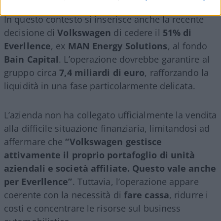
In questo contesto si inserisce anche la recente
decisione di
Volkswagen
di cedere il
51% di
Everllence
, ex
MAN Energy Solutions
, al fondo
Bain Capital
. L’operazione dovrebbe garantire al
gruppo circa
7,4 miliardi di euro
, rafforzando la
liquidità in una fase particolarmente delicata.
L’azienda non ha collegato ufficialmente la vendita
alla difficile situazione finanziaria, limitandosi ad
affermare che
“Volkswagen gestisce
attivamente il proprio portafoglio di unità
aziendali e società affiliate. Questo vale anche
per Everllence”
. Tuttavia, l’operazione appare
coerente con la necessità di
fare cassa
, ridurre i
costi e concentrare le risorse sul business