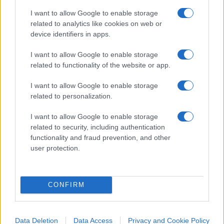
di
30 nuovi modelli in due anni
, sviluppati
I want to allow Google to enable storage
specificamente per il mercato cinese con tempi di
related to analytics like cookies on web or
device identifiers in apps.
progettazione molto più rapidi rispetto agli
standard europei.
I want to allow Google to enable storage
related to functionality of the website or app.
I want to allow Google to enable storage
Nemmeno gli Stati Uniti rappresentano più un
related to personalization.
mercato semplice. I dazi hanno aumentato
I want to allow Google to enable storage
significativamente i costi delle esportazioni
related to security, including authentication
europee e il gruppo sta cercando di rafforzare la
functionality and fraud prevention, and other
propria presenza produttiva oltreoceano
user protection.
attraverso nuovi investimenti e il rilancio del
marchio Scout.
CONFIRM
La vendita di Everllence per
rafforzare i conti
Data Deletion
Data Access
Privacy and Cookie Policy