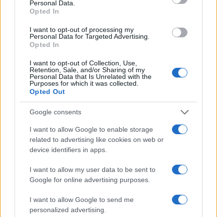
Personal Data.
delle case automobilistiche cinesi, sostenute da
Opted In
massicci aiuti pubblici e capaci di competere con
I want to opt-out of processing my
prezzi difficilmente replicabili dai produttori
Personal Data for Targeted Advertising.
Opted In
europei.
I want to opt-out of Collection, Use,
Retention, Sale, and/or Sharing of my
Personal Data that Is Unrelated with the
Purposes for which it was collected.
Il mercato cinese, che per anni ha rappresentato il
Opted Out
principale motore di crescita di Volkswagen, è
Google consents
diventato uno dei fronti più critici. Le vendite del
I want to allow Google to enable storage
gruppo sono infatti passate da
4,2 milioni di
related to advertising like cookies on web or
veicoli nel 2019 a circa 2,7 milioni
, mentre i
device identifiers in apps.
costruttori locali continuano a guadagnare quote
di mercato.
I want to allow my user data to be sent to
Google for online advertising purposes.
Per recuperare terreno, Volkswagen punta sul
I want to allow Google to send me
personalized advertising.
piano
“In China for China”
, che prevede il lancio