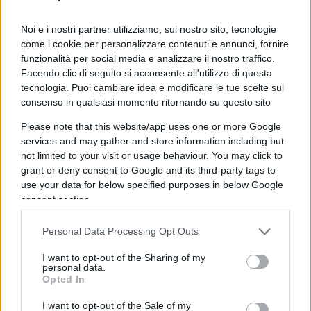
Ecatombe Volkswagen, l’annuncio choc: “Un
Noi e i nostri partner utilizziamo, sul nostro sito, tecnologie
milione di auto in meno”
come i cookie per personalizzare contenuti e annunci, fornire
funzionalità per social media e analizzare il nostro traffico.
Auto: le follie green sono costate 100 miliardi ai
Facendo clic di seguito si acconsente all'utilizzo di questa
costruttori
tecnologia. Puoi cambiare idea e modificare le tue scelte sul
Auto europea: il declino si chiama elettrico
consenso in qualsiasi momento ritornando su questo sito
Please note that this website/app uses one or more Google
Tra Green Deal, Cina e dazi: la
services and may gather and store information including but
not limited to your visit or usage behaviour. You may click to
tempesta perfetta
grant or deny consent to Google and its third-party tags to
use your data for below specified purposes in below Google
Le difficoltà di Volkswagen sono il riflesso della
consent section.
crisi che sta investendo l’intera industria
automobilistica del continente. Da una parte pesa
Personal Data Processing Opt Outs
la transizione forzata verso l’elettrico
, imposta
I want to opt-out of the Sharing of my
dalle politiche europee del
Green Deal
, che ha
personal data.
Opted In
richiesto investimenti miliardari proprio mentre la
domanda rallenta. Dall’altra cresce la pressione
I want to opt-out of the Sale of my