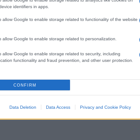
o allow Google to enable storage related to analytics like cookies on
ci aveva avvertito sull’islam
evice identifiers in apps.
o allow Google to enable storage related to functionality of the website
o allow Google to enable storage related to personalization.
o allow Google to enable storage related to security, including
di
Salvatore Di Bartolo
6.2k
cation functionality and fraud prevention, and other user protection.
30 Giugno 2026, 8:30
CONFIRM
Ipocrisia portami via: la
giustiziera dei ricchi ora va in
yacht di lusso
Data Deletion
Data Access
Privacy and Cookie Policy