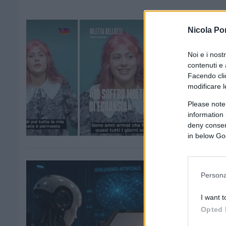
Nicola Po
Noi e i nost
contenuti e 
Facendo clic
modificare l
Please note
information 
deny consent
in below Go
Persona
I want t
Opted 