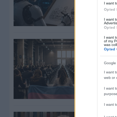
I want t
Opted 
I want 
Advertis
Opted 
I want t
of my P
was col
Opted 
Google 
I want t
web or d
I want t
purpose
I want 