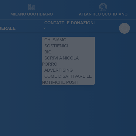
MILANO QUOTIDIANO
ATLANTICO QUOTIDIANO
CONTATTI E DONAZIONI
IBERALE
CHI SIAMO
SOSTIENICI
BIO
SCRIVI A NICOLA
PORRO
ADVERTISING
COME DISATTIVARE LE
NOTIFICHE PUSH