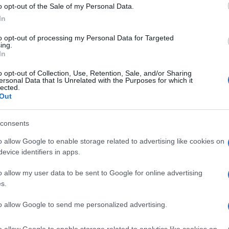
o opt-out of the Sale of my Personal Data.
In
di
Beppe Fantin
4.5k
to opt-out of processing my Personal Data for Targeted
ing.
6 Luglio 2026, 16:00
In
o opt-out of Collection, Use, Retention, Sale, and/or Sharing
Non ci crederete: nel bando
ersonal Data that Is Unrelated with the Purposes for which it
lected.
pubblico arriva la quota trans
Out
consents
o allow Google to enable storage related to advertising like cookies on
evice identifiers in apps.
o allow my user data to be sent to Google for online advertising
di Francesco Catera
8.9k
s.
30 Giugno 2026, 15:00
to allow Google to send me personalized advertising.
Tanti auguri a Oriana Fallaci, che