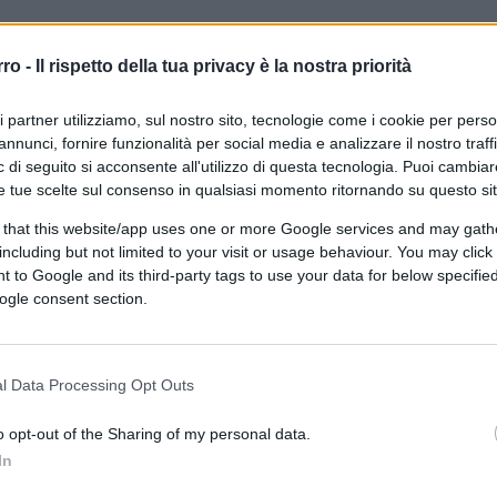
Questa qui dice di soffrire di
rro -
Il rispetto della tua privacy è la nostra priorità
ecoansia
ri partner utilizziamo, sul nostro sito, tecnologie come i cookie per pers
annunci, fornire funzionalità per social media e analizzare il nostro traff
 di seguito si acconsente all'utilizzo di questa tecnologia. Puoi cambiar
e tue scelte sul consenso in qualsiasi momento ritornando su questo si
 that this website/app uses one or more Google services and may gath
including but not limited to your visit or usage behaviour. You may click 
di
Max Del Papa
8.2k
 to Google and its third-party tags to use your data for below specifi
8 Luglio 2026, 17:00
ogle consent section.
Diffidate dalle vignette artificiali
l Data Processing Opt Outs
o opt-out of the Sharing of my personal data.
In