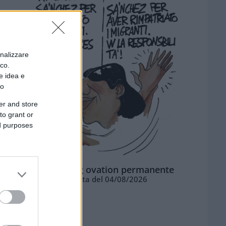
onalizzare
ico.
e idea e
to
er and store
to grant or
ed purposes
La standing ovation permanente
Vignetta del 04/08/2026