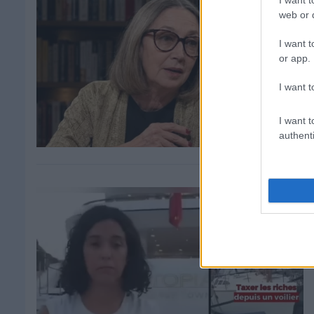
I want t
web or d
I want t
or app.
I want t
I want t
authenti