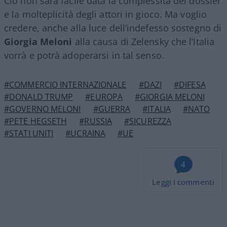
Ciò non sarà facile data la complessità del dossier
e la molteplicità degli attori in gioco. Ma voglio
credere, anche alla luce dell’indefesso sostegno di
Giorgia Meloni
alla causa di Zelensky che l’Italia
vorrà e potrà adoperarsi in tal senso.
#COMMERCIO INTERNAZIONALE
#DAZI
#DIFESA
#DONALD TRUMP
#EUROPA
#GIORGIA MELONI
#GOVERNO MELONI
#GUERRA
#ITALIA
#NATO
#PETE HEGSETH
#RUSSIA
#SICUREZZA
#STATI UNITI
#UCRAINA
#UE
4
Leggi i commenti