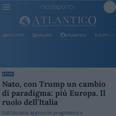
MILANO
ATLANTICO
ZUPPA DI PORRO
E
ESTERI
Nato, con Trump un cambio
di paradigma: più Europa. Il
ruolo dell’Italia
Sull'Ucraina approccio pragmatico e