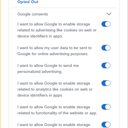
Opted Out
Google consents
Un compito in cui – come ha lasciato intendere il
ministro
Guido Crosetto
– l’Italia potrebbe
I want to allow Google to enable storage
related to advertising like cookies on web or
svolgere un ruolo chiave. Anche se a tal fine
device identifiers in apps.
l’aumento delle spese militari
(magari
favorendo la scorporazione delle spese Nato dal
I want to allow my user data to be sent to
Google for online advertising purposes.
Patto di Stabilità) sarà fondamentale soprattutto
per difendere la credibilità e la sicurezza
I want to allow Google to send me
dell’Ucraina.
personalized advertising.
I want to allow Google to enable storage
Meloni e i rapporti transatlantici
related to analytics like cookies on web or
device identifiers in apps.
FS: Di fronte ad un rapporto transatlantico
I want to allow Google to enable storage
spigoloso come quello attuale che ruolo potrà
related to functionality of the website or app.
svolgere il presidente Meloni e il governo italiano?
I want to allow Google to enable storage