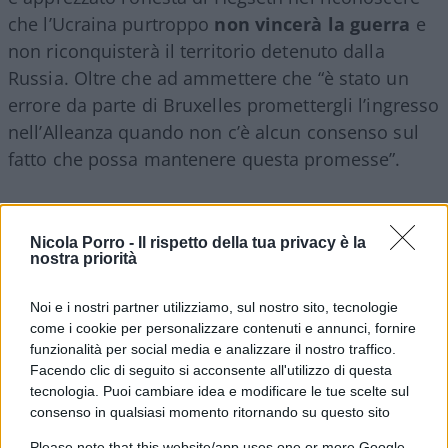
che l’Ucraina purtroppo
non vincerà la guerra
e
non riconquisterà il territorio detenuto dalla
Russia. Oltre che ad ammettere che “è stato un
errore da parte di Bruxelles promettergli l’ingresso
nell’Alleanza quando non c’è alcun consenso sul
fatto che possa mantenere questa promesse”.
Contro le ipotesi di un dialogo esclusivamente
diretto e personalistico con la Russia, Trump ha
Nicola Porro -
Il rispetto della tua privacy è la
nostra priorità
dimostrato, invece, di saper organizzare una
gestione realmente multilaterale
dello
Noi e i nostri partner utilizziamo, sul nostro sito, tecnologie
scenario ucraino. Coinvolgendo in questi processi
come i cookie per personalizzare contenuti e annunci, fornire
– sia in prima persona che tramite i membri della
funzionalità per social media e analizzare il nostro traffico.
Facendo clic di seguito si acconsente all'utilizzo di questa
sua amministrazione – gli europei e l’Ucraina. Un
tecnologia. Puoi cambiare idea e modificare le tue scelte sul
merito commentato positivamente dallo stesso
consenso in qualsiasi momento ritornando su questo sito
Kupchan in una sua recente intervista che
Please note that this website/app uses one or more Google