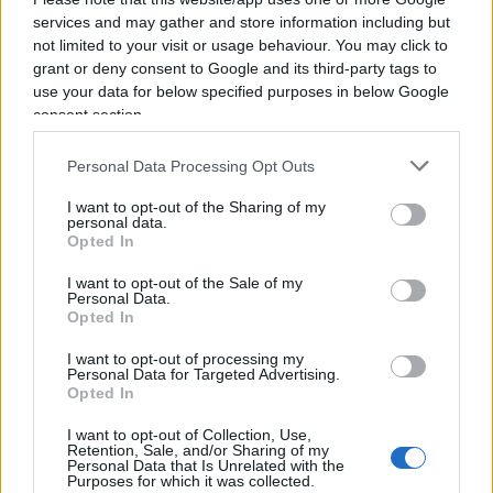
smentisce i pregiudizi sul personalismo e i
services and may gather and store information including but
presunti abbagli nel trascurare l’Europa del
not limited to your visit or usage behaviour. You may click to
grant or deny consent to Google and its third-party tags to
presidente statunitense…
use your data for below specified purposes in below Google
consent section.
Il ruolo dell’Europa
Personal Data Processing Opt Outs
FS: Come evolverà alla luce di questo scenario il
I want to opt-out of the Sharing of my
ruolo degli europei?
personal data.
Opted In
GC: Assistiamo ad una fase molto fluida in cui
I want to opt-out of the Sale of my
Personal Data.
l’Europa sarà chiamata a svolgere un
ruolo
Opted In
profondamente importante
specie nella
I want to opt-out of processing my
creazione di una forza di interposizione formata
Personal Data for Targeted Advertising.
Opted In
dai Paesi europei e anche di contingenti extra-
Nato (dalla Corea del sud alla Cina), capaci di
I want to opt-out of Collection, Use,
Retention, Sale, and/or Sharing of my
garantire la credibilità e la legittimità della zona
Personal Data that Is Unrelated with the
Purposes for which it was collected.
cuscinetto.