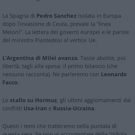
La Spagna di
Pedro Sanchez
isolata in Europa
dopo l’invasione di Ceuta, prevale la “linea
Meloni”. La lettera dei governi europei e le parole
del ministro Piantedosi al vertice Ue.
L’Argentina di Milei avanza
. Tasse abolite, più
libertà, tagli alla spesa: il primo bilancio (che
nessuno racconta). Ne parleremo con
Leonardo
Facco
.
Lo
stallo su Hormuz
, gli ultimi aggiornamenti dai
conflitti
Usa-Iran
e
Russia-Ucraina
.
Questi i temi che tratteremo nella puntata di
questa sera. Se non vi accontentate della “pillola