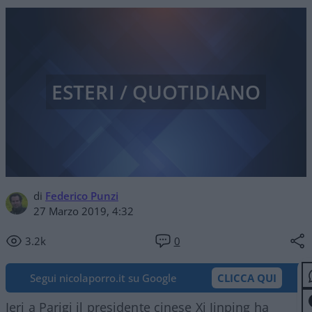
ESTERI / QUOTIDIANO
di
Federico Punzi
27 Marzo 2019, 4:32
3.2k
0
Segui nicolaporro.it su Google
CLICCA QUI
Ieri a Parigi il presidente cinese Xi Jinping ha