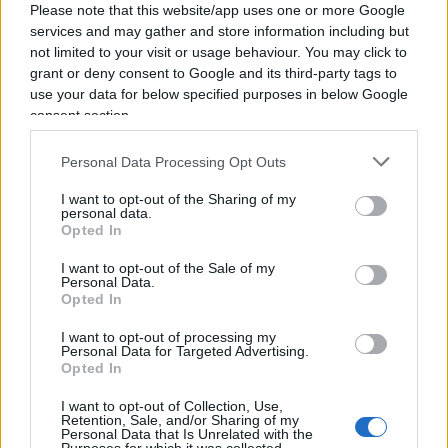
Please note that this website/app uses one or more Google
services and may gather and store information including but
Non lo ammetteranno mai, ma se oggi l’Ue sta
not limited to your visit or usage behaviour. You may click to
grant or deny consent to Google and its third-party tags to
fissando qualche paletto e alzando qualche
use your data for below specified purposes in below Google
“muretto” allo shopping cinese, è anche per
consent section.
effetto del confronto aperto due anni fa
dall’amministrazione Trump a suon di dazi. Il
Personal Data Processing Opt Outs
rischio, infatti, che un accordo tra le due
I want to opt-out of the Sharing of my
superpotenze possa lasciare l’Europa ai margini, e
personal data.
Opted In
in balìa delle scorrettezze cinesi, deve aver aperto
gli occhi e costretto gli europei a cercare, seppur
I want to opt-out of the Sale of my
Personal Data.
tardivamente, di correre ai ripari, sforzandosi di
Opted In
esprimere un approccio unitario con Pechino. Il
I want to opt-out of processing my
commercio con la Cina è “asimmetrico”,
Personal Data for Targeted Advertising.
Opted In
“sbilanciato”. La competizione “non è equa”. Le
società cinesi possono gareggiare per i nostri
I want to opt-out of Collection, Use,
Retention, Sale, and/or Sharing of my
appalti pubblici, ma le nostre in Cina no.
Personal Data that Is Unrelated with the