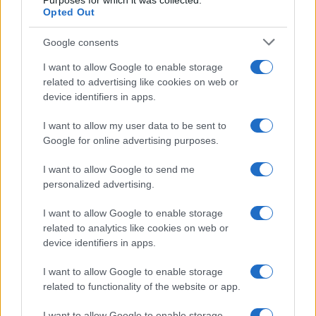
Purposes for which it was collected.
“Chiediamo reciprocità”. Le ricordate? Sono le
Opted Out
parole con le quali un paio d’anni fa il presidente
Google consents
Trump si è attirato gli strali dei leader europei per
vilipendio di globalizzazione e apologia di
I want to allow Google to enable storage
protezionismo, mentre accoglievano il presidente
related to advertising like cookies on web or
device identifiers in apps.
Xi a Davos come il difensore dell’ordine liberale.
Ebbene, sono state pronunciate identiche, proprio
I want to allow my user data to be sent to
in questi giorni, anche dal presidente Macron,
Google for online advertising purposes.
dalla cancelliera Merkel e dal presidente Juncker.
I want to allow Google to send me
personalized advertising.
I want to allow Google to enable storage
Se come affermato dal presidente francese “il
related to analytics like cookies on web or
tempo dell’ingenuità europea con la Cina è finito”,
device identifiers in apps.
se c’è “condivisione strategica”, d’altra parte le
I want to allow Google to enable storage
misure per contrastare le pratiche commerciali
related to functionality of the website or app.
scorrette cinesi – per esempio il nuovo
I want to allow Google to enable storage