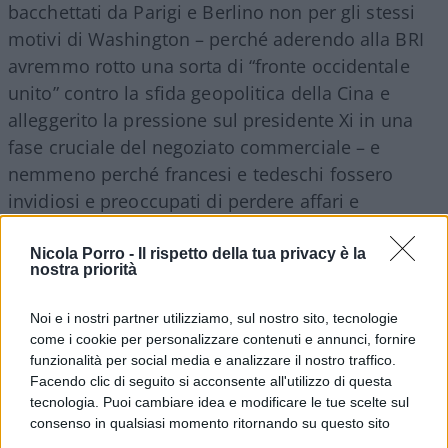
bacchettati da Parigi e Berlino non per gli stessi
motivi di Washington – perché aderendo alla BRI
avremmo rotto una sorta di “fronte occidentale
unito” contro la sfida geopolitica della Cina e
alleggerito la pressione sul presidente Xi in una
fase cruciale del negoziato commerciale – e
nemmeno perché francesi e tedeschi fossero
invidiosi e preoccupati di perdere affari e
commesse (come d’altra parte dimostrano gli
accordi conclusi da Macron e Xi a Parigi), ma
Nicola Porro -
Il rispetto della tua privacy è la
nostra priorità
perché le danze europee con Pechino vogliono
condurle loro, sia nei contenuti che nei tempi.
Noi e i nostri partner utilizziamo, sul nostro sito, tecnologie
Tant’è che Macron e Xi si sono soffermati sulla
come i cookie per personalizzare contenuti e annunci, fornire
possibilità di sviluppare “singoli progetti in Paesi
funzionalità per social media e analizzare il nostro traffico.
Facendo clic di seguito si acconsente all'utilizzo di questa
terzi lungo la Via della Seta”, ma senza per il
tecnologia. Puoi cambiare idea e modificare le tue scelte sul
momento un’adesione francese al piano
consenso in qualsiasi momento ritornando su questo sito
complessivo.