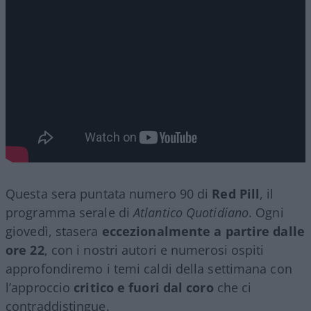
Questa sera puntata numero 90 di
Red Pill
, il
programma serale di
Atlantico Quotidiano
. Ogni
giovedì, stasera
eccezionalmente a partire dalle
ore 22
, con i nostri autori e numerosi ospiti
approfondiremo i temi caldi della settimana con
l’approccio
critico e fuori dal coro
che ci
contraddistingue.