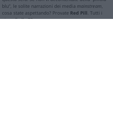
blu”, le solite narrazioni dei media
mainstream
,
cosa state aspettando? Provate
Red Pill
. Tutti i
giovedì alle 23
su
NicolaPorro.it
,
Atlanticoquotidiano.it
e i rispettivi
canali
YouTube
:
@NicolaPorroZuppa
e
@atlanticoquotidiano
.
Democratici Usa sempre più
ostaggio degli islamo-
comunisti
El Sayed vince le primarie democratiche per il
Senato in Michigan. I candidati DSA vincono
ovunque prevalga un elettorato di immigrati che
non intendono integrarsi e giovani influenzati da