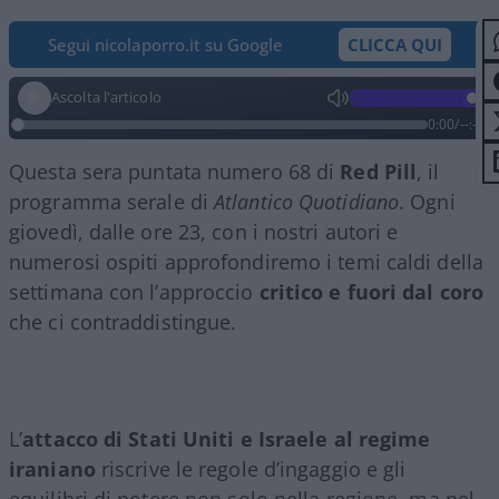
Segui nicolaporro.it su Google
CLICCA QUI
Ascolta l'articolo
0:00
/
--:--
Questa sera puntata numero 68 di
Red Pill
, il
programma serale di
Atlantico Quotidiano
. Ogni
giovedì, dalle ore 23, con i nostri autori e
numerosi ospiti approfondiremo i temi caldi della
settimana con l’approccio
critico e fuori dal coro
che ci contraddistingue.
L’
attacco di Stati Uniti e Israele al regime
iraniano
riscrive le regole d’ingaggio e gli
equilibri di potere non solo nella regione, ma nel