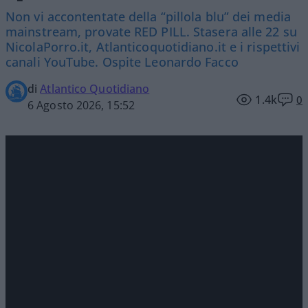
Non vi accontentate della “pillola blu” dei media
mainstream, provate RED PILL. Stasera alle 22 su
NicolaPorro.it, Atlanticoquotidiano.it e i rispettivi
canali YouTube. Ospite Leonardo Facco
di
Atlantico Quotidiano
1.4k
0
6 Agosto 2026, 15:52