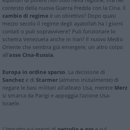
contesto della nuova Guerra Fredda con la Cina. Il
cambio di regime
è un obiettivo? Dopo quasi
mezzo secolo il regime degli ayatollah ha i giorni
contati o può sopravvivere? Può funzionare lo
schema Venezuela anche in Iran? Il nuovo Medio
Oriente che sembra già emergere, un altro colpo
all’
asse Cina-Russia
.
Europa in ordine sparso
. La decisione di
Sanchez
e di
Starmer
(almeno inizialmente) di
negare le basi militari all’alleato Usa, mentre
Merz
si smarca da Parigi e appoggia l’azione Usa-
Israele.
L’impatto sui prezzi di
petrolio e gas
e sul