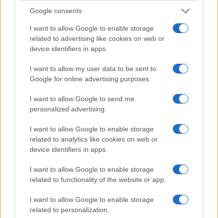
vorrebbero esserlo. Per ora no, perché comunque
Google consents
si muovono nella politica americana, in un
I want to allow Google to enable storage
contesto fortemente liberale e decentrato, molto
related to advertising like cookies on web or
device identifiers in apps.
più che nei più liberi Paesi europei. E quindi
devono limitarsi a proporre quel che si può
I want to allow my user data to be sent to
introdurre subito, considerando gli attuali rapporti
Google for online advertising purposes.
di forze. Però, lasciandoli fare,
punterebbero alla
I want to allow Google to send me
rivoluzione comunista
. Lo dicono e lo scrivono
personalized advertising.
apertamente.
I want to allow Google to enable storage
related to analytics like cookies on web or
device identifiers in apps.
I want to allow Google to enable storage
related to functionality of the website or app.
I want to allow Google to enable storage
related to personalization.