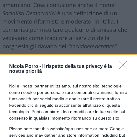
americano. Crea confusione anche il nome:
Socialisti Democratici
è una definizione di un
movimento riformista e moderato, in Italia. I
comunisti per insultare qualcuno di sinistra che
vedevano come traditore al servizio della
borghesia gli davano del
“socialdemocratico”
.
Nicola Porro -
Il rispetto della tua privacy è la
nostra priorità
Noi e i nostri partner utilizziamo, sul nostro sito, tecnologie
come i cookie per personalizzare contenuti e annunci, fornire
funzionalità per social media e analizzare il nostro traffico.
Facendo clic di seguito si acconsente all'utilizzo di questa
tecnologia. Puoi cambiare idea e modificare le tue scelte sul
consenso in qualsiasi momento ritornando su questo sito
Please note that this website/app uses one or more Google
services and may gather and store information including but