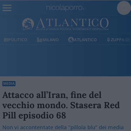
POLITICO
MILANO
ATLANTICO
ZUPPA DI
MEDIA
Attacco all’Iran, fine del
vecchio mondo. Stasera Red
Pill episodio 68
Non vi accontentate della “pillola blu” dei media