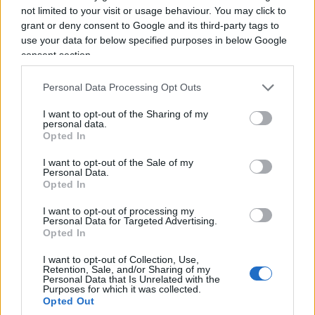
not limited to your visit or usage behaviour. You may click to
grant or deny consent to Google and its third-party tags to
Quindi anche i DSA sono moderati di sinistra?
use your data for below specified purposes in below Google
Quando si legge, nei programmi dei candidati da
consent section.
loro sostenuti, che vogliono la patrimoniale,
in
Italia non fa alcun effetto
: anche la nostra
Personal Data Processing Opt Outs
sinistra e
persino qualche “liberale”
la vorrebbe
I want to opt-out of the Sharing of my
imporre. Quando si legge che vogliono la sanità
personal data.
Opted In
pubblica per tutti, beh… da noi c’è già. Quando si
legge che vogliono eliminare ogni sostegno a
I want to opt-out of the Sale of my
Personal Data.
Israele: in Italia anche il governo di centrodestra
Opted In
vanta di
aver sospeso nuovi contratti
di
I want to opt-out of processing my
cooperazione militare con lo Stato ebraico, dopo
Personal Data for Targeted Advertising.
Opted In
che questo ha subito il pogrom del 7 Ottobre.
I want to opt-out of Collection, Use,
Retention, Sale, and/or Sharing of my
Gli obiettivi del DSA
Personal Data that Is Unrelated with the
Purposes for which it was collected.
Opted Out
Ma allora non sono comunisti? Per ora no, ma