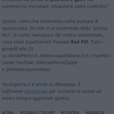
commercio mondiale: situazione sotto controllo?
Questi i temi che tratteremo nella puntata di
questa sera. Se non vi accontentate della “pillola
blu”, le solite narrazioni dei media
mainstream
,
cosa state aspettando? Provate
Red Pill
. Tutti i
giovedì alle 23
su
NicolaPorro.it
,
Atlanticoquotidiano.it
e i rispettivi
canali
YouTube
:
@NicolaPorroZuppa
e
@atlanticoquotidiano
.
Nicolaporro.it è anche su Whatsapp. È
sufficiente
cliccare qui
per iscriversi al canale ed
essere sempre aggiornati (gratis).
#CINA
#DONALD TRUMP
#EUROPA
#FRANCIA