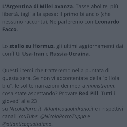
L’Argentina di Milei avanza
. Tasse abolite, più
libertà, tagli alla spesa: il primo bilancio (che
nessuno racconta). Ne parleremo con
Leonardo
Facco
.
Lo
stallo su Hormuz
, gli ultimi aggiornamenti dai
conflitti
Usa-Iran
e
Russia-Ucraina
.
Questi i temi che tratteremo nella puntata di
questa sera. Se non vi accontentate della “pillola
blu”, le solite narrazioni dei media
mainstream
,
cosa state aspettando? Provate
Red Pill
. Tutti i
giovedì alle 23
su
NicolaPorro.it
,
Atlanticoquotidiano.it
e i rispettivi
canali
YouTube
:
@NicolaPorroZuppa
e
@atlanticoquotidiano
.