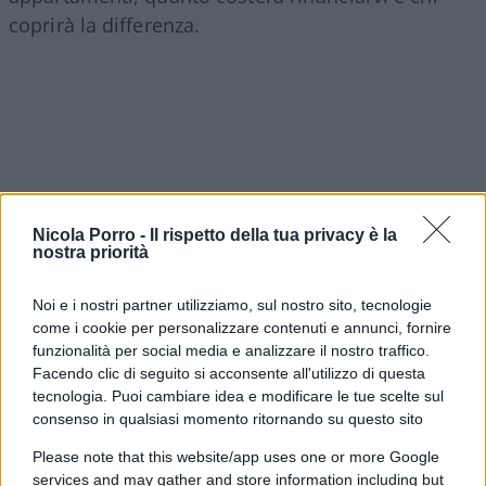
coprirà la differenza.
Nicola Porro -
Il rispetto della tua privacy è la
nostra priorità
Noi e i nostri partner utilizziamo, sul nostro sito, tecnologie
come i cookie per personalizzare contenuti e annunci, fornire
funzionalità per social media e analizzare il nostro traffico.
Facendo clic di seguito si acconsente all'utilizzo di questa
Se le locazioni turistiche garantivano maggiori
tecnologia. Puoi cambiare idea e modificare le tue scelte sul
entrate, imporre canoni calmierati significa
consenso in qualsiasi momento ritornando su questo sito
ridurre le risorse disponibili per le attività
Please note that this website/app uses one or more Google
sociali
. La perdita non scompare: viene trasferita.
services and may gather and store information including but