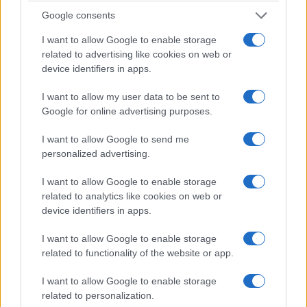
autorizzazioni e vincoli bloccano l’offerta; perché
Google consents
la tassazione scoraggia la locazione; perché
recuperare un alloggio da un inquilino moroso
I want to allow Google to enable storage
related to advertising like cookies on web or
può richiedere tempi incompatibili con qualsiasi
device identifiers in apps.
attività economica.
I want to allow my user data to be sent to
Google for online advertising purposes.
I want to allow Google to send me
personalized advertising.
I want to allow Google to enable storage
related to analytics like cookies on web or
device identifiers in apps.
I want to allow Google to enable storage
related to functionality of the website or app.
I want to allow Google to enable storage
related to personalization.