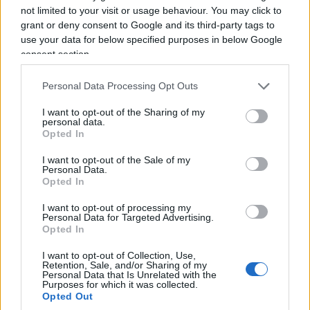
not limited to your visit or usage behaviour. You may click to
Si tradurrà in meno servizi o in più denaro chiesto
grant or deny consent to Google and its third-party tags to
ai contribuenti. Il canone politico produce sempre
use your data for below specified purposes in below Google
un beneficiario visibile e molti danneggiati
consent section.
invisibili: concentra il vantaggio, disperde il costo
Personal Data Processing Opt Outs
e chiama solidarietà ciò che è redistribuzione
imposta.
I want to opt-out of the Sharing of my
personal data.
Opted In
La scarsità abitativa
I want to opt-out of the Sale of my
Personal Data.
Una dozzina di appartamenti non risolve né
Opted In
aggrava la questione abitativa di Firenze.
I want to opt-out of processing my
Presentare il loro passaggio agli affitti calmierati
Personal Data for Targeted Advertising.
Opted In
come una risposta all’emergenza casa è un gesto
simbolico. Le abitazioni mancano perché
I want to opt-out of Collection, Use,
Retention, Sale, and/or Sharing of my
costruire e recuperare immobili è difficile,
Personal Data that Is Unrelated with the
Purposes for which it was collected.
lento e costoso
; perché piani urbanistici,
Opted Out