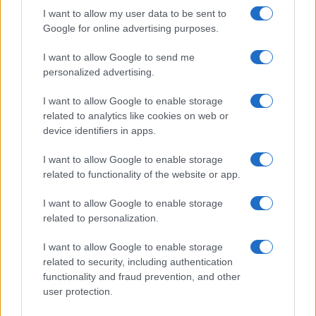
I want to allow my user data to be sent to
Google for online advertising purposes.
Danimarca al voto: ecco le proposte
della destra liberale
I want to allow Google to send me
personalized advertising.
di
Atlantico Quotidiano
3.6k
I want to allow Google to enable storage
30 Ottobre 2022, 5:50
related to analytics like cookies on web or
device identifiers in apps.
I want to allow Google to enable storage
related to functionality of the website or app.
I want to allow Google to enable storage
related to personalization.
nicolaporro.it
I want to allow Google to enable storage
related to security, including authentication
functionality and fraud prevention, and other
user protection.