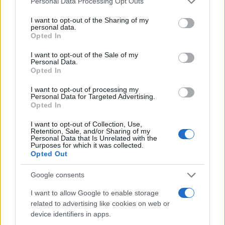
Personal Data Processing Opt Outs
I want to opt-out of the Sharing of my
“La Mutazione”: nel libro di Ricolfi
personal data.
Opted In
le tre verità scomode per la sinistra
I want to opt-out of the Sale of my
Personal Data.
di
Davide Ciampini
Opted In
14 Novembre 2022, 5:51
I want to opt-out of processing my
Personal Data for Targeted Advertising.
Opted In
I want to opt-out of Collection, Use,
Retention, Sale, and/or Sharing of my
Personal Data that Is Unrelated with the
Purposes for which it was collected.
Opted Out
Google consents
nicolaporro.it
I want to allow Google to enable storage
related to advertising like cookies on web or
device identifiers in apps.