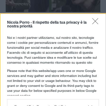
Quel che resta della sinistra: i tre
Nicola Porro -
Il rispetto della tua privacy è la
cortocircuiti del Pd di Schlein
nostra priorità
Noi e i nostri partner utilizziamo, sul nostro sito, tecnologie
di
Pierpaolo Sicco
4.9k
come i cookie per personalizzare contenuti e annunci, fornire
3 Maggio 2023, 5:54
funzionalità per social media e analizzare il nostro traffico.
Facendo clic di seguito si acconsente all'utilizzo di questa
tecnologia. Puoi cambiare idea e modificare le tue scelte sul
consenso in qualsiasi momento ritornando su questo sito
Please note that this website/app uses one or more Google
services and may gather and store information including but
not limited to your visit or usage behaviour. You may click to
nicolaporro.it
grant or deny consent to Google and its third-party tags to
use your data for below specified purposes in below Google
consent section.