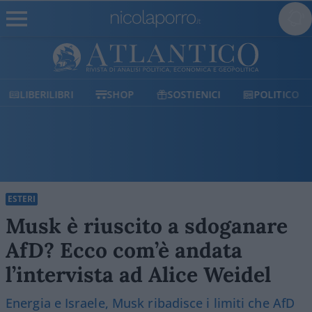
LIBERILIBRI
SHOP
SOSTIENICI
POLITICO
ESTERI
Musk è riuscito a sdoganare
AfD? Ecco com’è andata
l’intervista ad Alice Weidel
Energia e Israele, Musk ribadisce i limiti che AfD