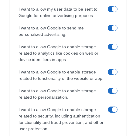
determinata dell’americano ma pur sempre
I want to allow my user data to be sent to
abbastanza, considerato che è nel bel mezzo di
Google for online advertising purposes.
una campagna elettorale.
I want to allow Google to send me
personalized advertising.
Il gasdotto
Nord Stream
I want to allow Google to enable storage
Poi, Weidel accenna al gasdotto
Nord Stream
: alla
related to analytics like cookies on web or
sua “distruzione” (espressione anodìna, come si
device identifiers in apps.
fosse trattato di un evento naturale), la quale “ha
I want to allow Google to enable storage
gettato luce sulla nostra
severa dipendenza dal
related to functionality of the website or app.
gas russo
”. Niente di più, ma è pur vero che vi si
I want to allow Google to enable storage
potrebbe anche leggere una rinuncia a tornare a
related to personalization.
quella severa dipendenza. Magari non ad una
dipendenza moderata … il che suggerirebbe una
I want to allow Google to enable storage
sorta di compromesso con la parte più putiniana
related to security, including authentication
functionality and fraud prevention, and other
del partito, che i quattro tubi del gasdotto
user protection.
vorrebbe riaprirli proprio tutti.