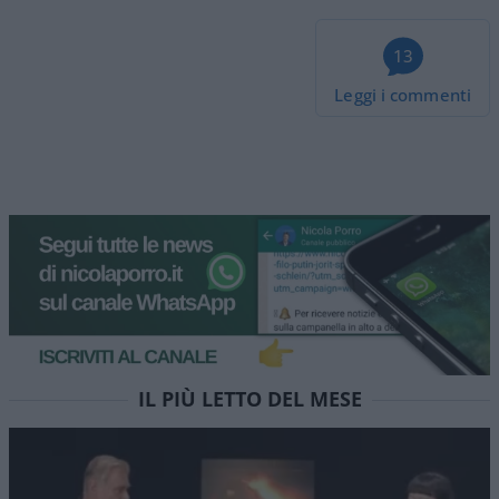
13
Leggi i commenti
Colabrodo Sanchez, modello
Milei. Stasera Red Pill
episodio 90
Non vi accontentate della “pillola blu” dei media
mainstream, provate RED PILL. Stasera alle 22 su
NicolaPorro.it, Atlanticoquotidiano.it e i rispettivi
canali YouTube. Ospite Leonardo Facco