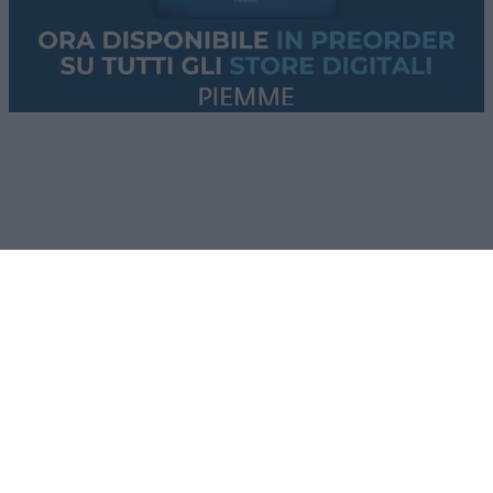
Lo
stallo su Hormuz
, gli ultimi aggiornamenti dai
conflitti
Usa-Iran
e
Russia-Ucraina
.
Questi i temi che tratteremo nella puntata di
questa sera. Se non vi accontentate della “pillola
blu”, le solite narrazioni dei media
mainstream
,
cosa state aspettando? Provate
Red Pill
. Tutti i
giovedì alle 23
su
NicolaPorro.it
,
Atlanticoquotidiano.it
e i rispettivi
canali
YouTube
:
@NicolaPorroZuppa
e
@atlanticoquotidiano
.
Democratici Usa sempre più
ostaggio degli islamo-