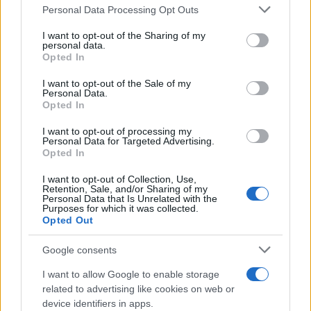
Personal Data Processing Opt Outs
L’energia nucleare
I want to opt-out of the Sharing of my
personal data.
Ma la risposta è fatta anche di una nuova politica
Opted In
energetica. Musk dice di sostenere il nucleare:
I want to opt-out of the Sale of my
l’aumento sostanziale della produzione di energia
Personal Data.
nucleare. La Weidel risponde di essere per la
Opted In
diversificazione delle fonti energetiche e di
non
I want to opt-out of processing my
voler escludere alcuna tecnologia
(
“technology
Personal Data for Targeted Advertising.
Opted In
open”
), inclusa la tecnologia nucleare. Poi, ella
rincara un filo la dose, denunciando la chiusura –
I want to opt-out of Collection, Use,
Retention, Sale, and/or Sharing of my
fatta dall’uscente cancelliere Scholz – dell’ultima
Personal Data that Is Unrelated with the
Purposes for which it was collected.
centrale tedesca ancora aperta come la follia che
Opted Out
essa effettivamente è stata.
Google consents
I want to allow Google to enable storage
related to advertising like cookies on web or
Certo, la tedesca è meno assolutamente
device identifiers in apps.