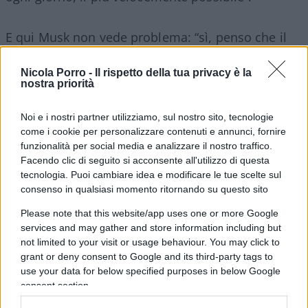
E qui Musk non vede problema: “sì, penso che il
presidente Trump
risolverà quel conflitto
, penso
molto rapidamente … e poi tutti questi poveri
Nicola Porro -
Il rispetto della tua privacy è la
nostra priorità
uomini che muoiono per niente, perciò spero che
questo terribile conflitto possa essere risolto
Noi e i nostri partner utilizziamo, sul nostro sito, tecnologie
rapidamente e penso che sarà sotto il presidente
come i cookie per personalizzare contenuti e annunci, fornire
Trump”.
funzionalità per social media e analizzare il nostro traffico.
Facendo clic di seguito si acconsente all'utilizzo di questa
tecnologia. Puoi cambiare idea e modificare le tue scelte sul
consenso in qualsiasi momento ritornando su questo sito
Non elaborano ulteriormente e, nel colloquio,
Please note that this website/app uses one or more Google
sarebbe inutile cercare alcuna altra indicazione. Il
services and may gather and store information including but
not limited to your visit or usage behaviour. You may click to
che può essere normale, trattandosi di una
forma
grant or deny consent to Google and its third-party tags to
di propaganda elettorale
rivolta alla massa degli
use your data for below specified purposes in below Google
elettori, non di una riflessione strategica.
consent section.