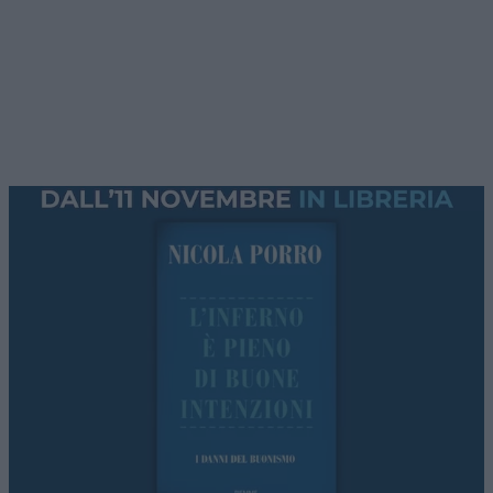
programma serale di
Atlantico Quotidiano
. Ogni
giovedì, stasera
eccezionalmente a partire dalle
ore 22
, con i nostri autori e numerosi ospiti
approfondiremo i temi caldi della settimana con
l’approccio
critico e fuori dal coro
che ci
contraddistingue.
La Spagna di
Pedro Sanchez
isolata in Europa
dopo l’invasione di Ceuta, prevale la “linea
Meloni”. La lettera dei governi europei e le parole
del ministro Piantedosi al vertice Ue.
L’Argentina di Milei avanza
. Tasse abolite, più
libertà, tagli alla spesa: il primo bilancio (che
nessuno racconta). Ne parleremo con
Leonardo
Facco
.