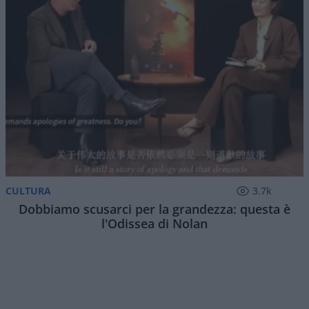
di
Atlantico Quotidiano
1.5k
1
6 Agosto 2026, 15:52
Questa sera puntata numero 90 di
Red Pill
, il