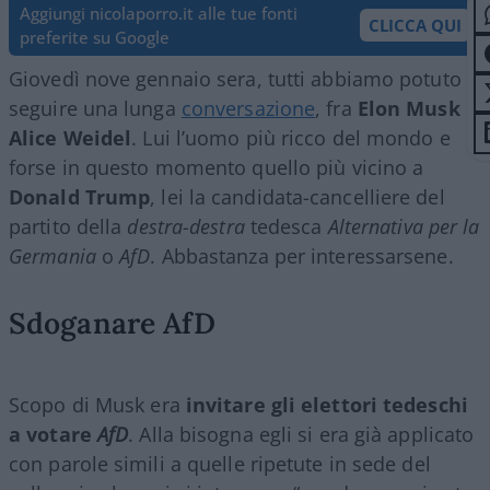
Aggiungi nicolaporro.it alle tue fonti
CLICCA QUI
preferite su Google
Giovedì nove gennaio sera, tutti abbiamo potuto
seguire una lunga
conversazione
, fra
Elon Musk
e
Alice Weidel
. Lui l’uomo più ricco del mondo e
forse in questo momento quello più vicino a
Donald Trump
, lei la candidata-cancelliere del
partito della
destra-destra
tedesca
Alternativa per la
Germania
o
AfD
. Abbastanza per interessarsene.
Sdoganare AfD
Scopo di Musk era
invitare gli elettori tedeschi
a votare
AfD
. Alla bisogna egli si era già applicato
con parole simili a quelle ripetute in sede del