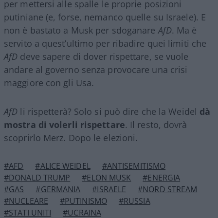
per mettersi alle spalle le proprie posizioni
putiniane (e, forse, nemanco quelle su Israele). E
non è bastato a Musk per sdoganare
AfD
. Ma è
servito a quest’ultimo per ribadire quei limiti che
AfD
deve sapere di dover rispettare, se vuole
andare al governo senza provocare una crisi
maggiore con gli Usa.
AfD
li rispetterà? Solo si può dire che la Weidel
dà
mostra di volerli rispettare
. Il resto, dovrà
scoprirlo Merz. Dopo le elezioni.
#AFD
#ALICE WEIDEL
#ANTISEMITISMO
#DONALD TRUMP
#ELON MUSK
#ENERGIA
#GAS
#GERMANIA
#ISRAELE
#NORD STREAM
#NUCLEARE
#PUTINISMO
#RUSSIA
#STATI UNITI
#UCRAINA