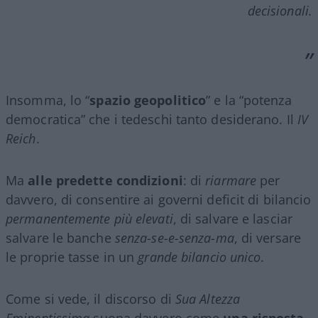
decisionali.
Insomma, lo “
spazio geopolitico
” e la “potenza
democratica” che i tedeschi tanto desiderano. Il
IV
Reich
.
Ma
alle predette condizioni
: di
riarmare
per
davvero, di consentire ai governi deficit di bilancio
permanentemente più elevati
, di salvare e lasciar
salvare le banche
senza-se-e-senza-ma
, di versare
le proprie tasse in un
grande
bilancio unico
.
Come si vede, il discorso di
Sua Altezza
Eminentissima
suona davvero come
una risposta