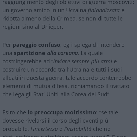
raggiungimento degli obiettivi di guerra moscoviti:
un governo amico in un Ucraina
finlandizzata
e
ridotta almeno della Crimea, se non di tutte le
regioni sino al Dnieper.
Per
pareggio confuso
, egli spiega di intendere
una
spartizione
alla coreana
. La quale
costringerebbe ad “
inviare sempre più armi
e
costruire un accordo tra l’Ucraina e tutti i suoi
alleati in questa guerra: tale accordo conterrebbe
elementi di mutua difesa, richiamando il trattato
che lega gli Stati Uniti alla Corea del Sud”.
Esito che
lo preoccupa moltissimo
: “se tale
dovesse rivelarsi il corso degli eventi più
probabile,
l’incertezza
e
l’instabilità
che ne
deriverebbero potrebbero essere grandi”. E non