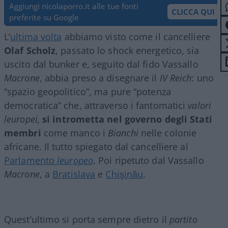
Aggiungi nicolaporro.it alle tue fonti
CLICCA QUI
preferite su Google
L’
ultima volta
abbiamo visto come il cancelliere
Olaf Scholz
, passato lo shock energetico, sia
uscito dal bunker e, seguito dal fido Vassallo
Macrone
, abbia preso a disegnare il
IV Reich
: uno
“spazio geopolitico”, ma pure “potenza
democratica” che, attraverso i fantomatici
valori
leuropei,
si intrometta nel governo degli Stati
membri
come manco i
Bianchi
nelle colonie
africane. Il tutto spiegato dal cancelliere al
Parlamento
leuropeo
. Poi ripetuto dal Vassallo
Macrone
, a
Bratislava
e
Chişinău
.
Quest’ultimo si porta sempre dietro il
partito