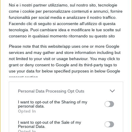
per
libertà
egli intende certamente
libertà degli
Noi e i nostri partner utilizziamo, sul nostro sito, tecnologie
Stati
. Non
libertà dei cittadini
, che importa zero al
come i cookie per personalizzare contenuti e annunci, fornire
padre del
Green Pass
. Perciò, quando egli
funzionalità per social media e analizzare il nostro traffico.
aggiunge che “i
valori esistenziali dell’Unione
Facendo clic di seguito si acconsente all'utilizzo di questa
tecnologia. Puoi cambiare idea e modificare le tue scelte sul
europea
sono la
pace
, la
libertà
e il
rispetto della
consenso in qualsiasi momento ritornando su questo sito
sovranità democratica
”, si può serenamente
Please note that this website/app uses one or more Google
intendere:
pace
,
libertà degli Stati
e
indipendenza
.
services and may gather and store information including but
Dal giogo russo, ovviamente, non da quello
not limited to your visit or usage behaviour. You may click to
leuropeo
perché – secondo lui – solo un
autocrate
grant or deny consent to Google and its third-party tags to
lo considererebbe tale.
use your data for below specified purposes in below Google
consent section.
Ciò che ne deriverebbe “infliggerebbe un
colpo
Personal Data Processing Opt Outs
esistenziale
all’Unione europea e, certamente,
I want to opt-out of the Sharing of my
minerebbe tutta l’alleanza occidentale
”.
personal data.
Opted In
Vincere significa che la Russia
I want to opt-out of the Sale of my
Personal Data.
Opted In