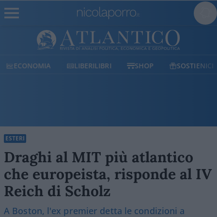
ECONOMIA
LIBERILIBRI
SHOP
SOSTIENICI
ESTERI
Draghi al MIT più atlantico
che europeista, risponde al IV
Reich di Scholz
A Boston, l'ex premier detta le condizioni a