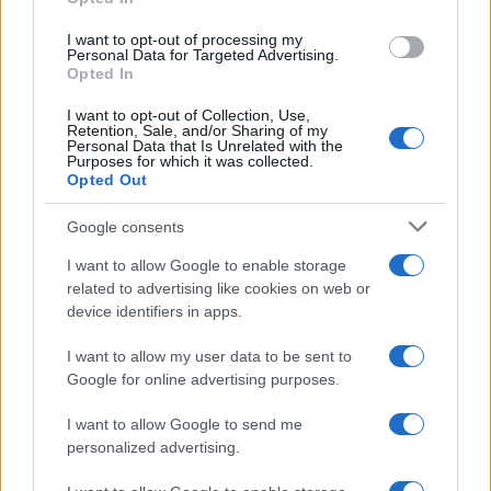
abbandona il suo passato
imperiale
I want to opt-out of processing my
Personal Data for Targeted Advertising.
Opted In
Ed è
per questo
che l’invasione russa “minaccia la
nostra
prosperità
…
collettiva
”. Noti bene il lettore:
I want to opt-out of Collection, Use,
Retention, Sale, and/or Sharing of my
a minacciare la nostra prosperità, sarebbe
Personal Data that Is Unrelated with the
Purposes for which it was collected.
l’accettazione di una eventuale vittoria militare
Opted Out
russa …
non la continuazione delle sanzioni
.
Google consents
Perché, traduciamo, se accettassimo una
vittoria
I want to allow Google to enable storage
related to advertising like cookies on web or
russa
o
un pareggio confuso
… dovremmo pure
device identifiers in apps.
rinunciare alle sanzioni. Mentre, se non
accettassimo, pure in presenza di un collasso
I want to allow my user data to be sent to
Google for online advertising purposes.
dell’esercito ucraino, allora continueremmo a
combattere
un altro tipo di guerra
, che già
I want to allow Google to send me
stiamo combattendo: la
guerra economica
personalized advertising.
permanente alla Russia
.