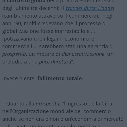
il concetto guida
della politica estera tedesca
degli ultimi tre decenni: il
Wandel durch Handel
(cambiamento attraverso il commercio): “negli
anni ’90, molti credevano che il processo di
globalizzazione fosse inarrestabile e …
ipotizzavano che i legami economici e
commerciali … sarebbero stati una garanzia di
prosperità
, un motore di
democratizzazione
, un
preludio a una
pace duratura
”.
Invece niente,
fallimento totale
.
– Quanto alla
prosperità
, “l’ingresso della Cina
nell’Organizzazione mondiale del commercio
anche se non era e non è un’economia di mercato
… ha avuto un impatto sociale, politico e