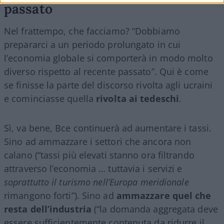
passato
Nel frattempo, che facciamo? “Dobbiamo
prepararci a un periodo prolungato in cui
l’economia globale si comporterà in modo molto
diverso rispetto al recente passato”. Qui è come
se finisse la parte del discorso rivolta agli ucraini
e cominciasse quella
rivolta ai tedeschi
.
Sì, va bene, Bce continuerà ad aumentare i tassi.
Sino ad ammazzare i settori che ancora non
calano (“tassi più elevati stanno ora filtrando
attraverso l’economia … tuttavia i servizi e
soprattutto il turismo nell’Europa meridionale
rimangono forti”). Sino ad
ammazzare quel che
resta dell’industria
(“la domanda aggregata deve
essere sufficientemente contenuta da ridurre il