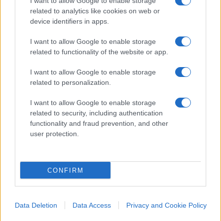
I want to allow Google to enable storage
related to analytics like cookies on web or
Scopo della quale è che “la Russia
abbandoni i
device identifiers in apps.
suoi obiettivi
”. Precedentemente definiti da
I want to allow Google to enable storage
L’Eccelso
come “un piano premeditato per
related to functionality of the website or app.
ripristinare il proprio
passato imperiale
”. Ovvio
I want to allow Google to enable storage
che, se Mosca cessasse di pensarsi come un
related to personalization.
impero, cesserebbe pure di pensare all’Ucraina.
I want to allow Google to enable storage
related to security, including authentication
Per quanto tempo dovremo
combattere
? Beh, “ci
functionality and fraud prevention, and other
vorrebbe un
cambiamento politico interno
a
user protection.
Mosca perché la Russia
abbandoni i suoi obiettivi
.
Non vi è alcun segno che un tale cambiamento si
verificherà presto”. Quindi,
per
molto ma molto
CONFIRM
tempo
.
Data Deletion
Data Access
Privacy and Cookie Policy
Un’economia molto diversa dal