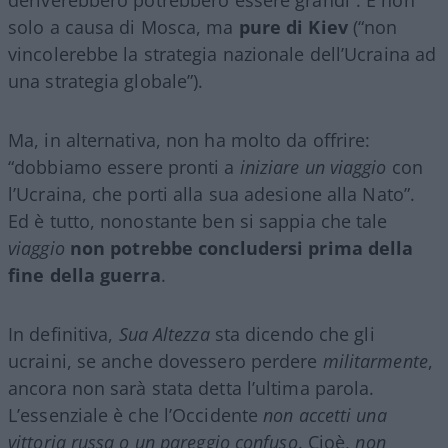
solo a causa di Mosca, ma
pure di Kiev
(“non
vincolerebbe la strategia nazionale dell’Ucraina ad
una strategia globale”).
Ma, in alternativa, non ha molto da offrire:
“dobbiamo essere pronti a
iniziare un viaggio
con
l’Ucraina, che porti alla sua adesione alla Nato”.
Ed è tutto, nonostante ben si sappia che tale
viaggio
non potrebbe concludersi prima della
fine della guerra
.
In definitiva,
Sua Altezza
sta dicendo che gli
ucraini, se anche dovessero perdere
militarmente
,
ancora non sarà stata detta l’ultima parola.
L’essenziale è che l’Occidente
non accetti una
vittoria russa o un pareggio confuso
. Cioè,
non