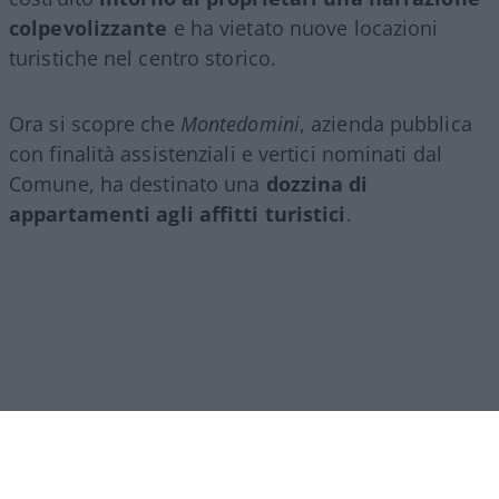
colpevolizzante
e ha vietato nuove locazioni
turistiche nel centro storico.
Ora si scopre che
Montedomini
, azienda pubblica
con finalità assistenziali e vertici nominati dal
Comune, ha destinato una
dozzina di
appartamenti agli affitti turistici
.